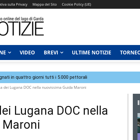
tiva sulla Privacy
Mappa del Sito
Cookie Policy (UE)
NE
VIDEO
BREVI
ULTIME NOTIZIE
TORNEO
ti in quattro giorni tutti i 5.000 pettorali
za dei Lugana DOC nella nuovissima Guida Maroni
dei Lugana DOC nella
 Maroni