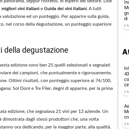
el panorama, seppur ristretto, di esperti del settore. Due
In
Mo
migliori vini italiani
e
Guida dei vini italiani
. A tutti
gr
valutazione ed un punteggio. Per apparire sulla guida,
di
to, nel corso della degustazione, un punteggio superiore
6 A
i della degustazione
At
esta edizione sono ben 25 quelli selezionati e segnalati
In
nviare dei campioni, che puntualmente e rigorosamente,
43
co
one. Ottimi risultati, con punteggio superiore ai 74/100,
ci
ugana: Sol Doré e Tre Filer, degni di apparire, per la prima
5 A
Ae
Mo
sata edizione, che segnalava 21 vini per 12 aziende. Un
cr
 dimostrata dagli stessi produttori che, una volta
4 A
i stanno ora dedicando, per la maggior parte, alla qualità.