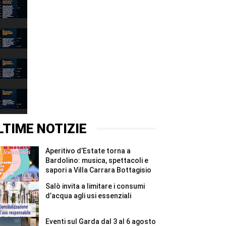
Lago
Garda,
persi
00:31
222
milioni
Narciso
di
è
metri
il
00:37
cubi
lago:
d’acqua
la
Depuratore
in
fotografia
Esenta:
due
racconta
i
00:31
mesi
il
Comuni
#Shorts
Garda
mantovani
Incidente
alla
chiedono
Montichiari:
Fondazione
garanzie
donna
00:37
Cominelli
per
grave,
#Shorts
il
illesa
LTIME NOTIZIE
Chiese
la
#Shorts
figlia
di
Aperitivo d’Estate torna a
un
anno
Bardolino: musica, spettacoli e
#Shorts
sapori a Villa Carrara Bottagisio
Salò invita a limitare i consumi
d’acqua agli usi essenziali
Eventi sul Garda dal 3 al 6 agosto