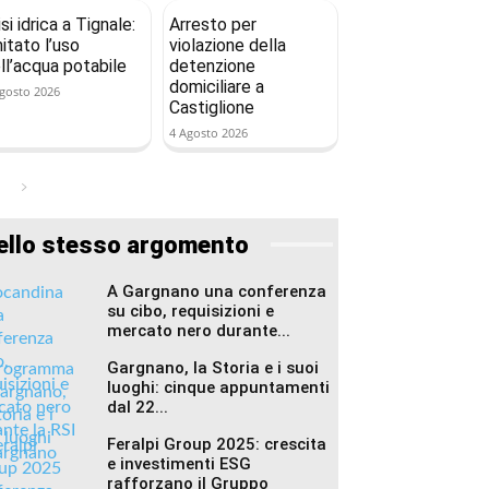
isi idrica a Tignale:
Arresto per
mitato l’uso
violazione della
ll’acqua potabile
detenzione
domiciliare a
gosto 2026
Castiglione
4 Agosto 2026
ello stesso argomento
A Gargnano una conferenza
su cibo, requisizioni e
mercato nero durante...
Gargnano, la Storia e i suoi
luoghi: cinque appuntamenti
dal 22...
Feralpi Group 2025: crescita
e investimenti ESG
rafforzano il Gruppo