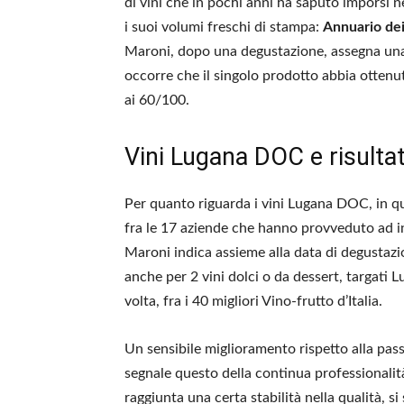
di vini che in pochi anni ha saputo imporsi n
i suoi volumi freschi di stampa:
Annuario dei 
Maroni, dopo una degustazione, assegna una 
occorre che il singolo prodotto abbia ottenu
ai 60/100.
Vini Lugana DOC e risultat
Per quanto riguarda i vini Lugana DOC, in qu
fra le 17 aziende che hanno provveduto ad i
Maroni indica assieme alla data di degustazi
anche per 2 vini dolci o da dessert, targati L
volta, fra i 40 migliori Vino-frutto d’Italia.
Un sensibile miglioramento rispetto alla pas
segnale questo della continua professionalità
raggiunta una certa stabilità nella qualità, s