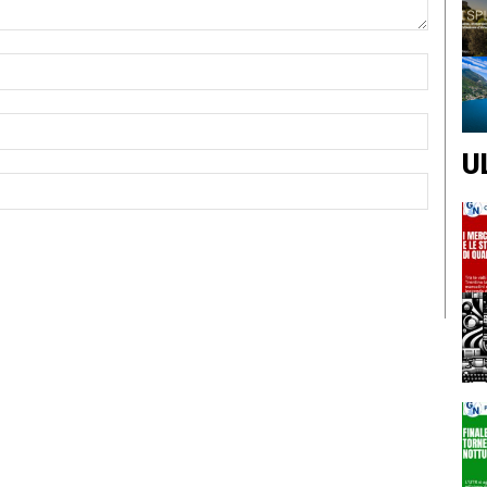
Nome:*
Email:*
U
Sito
Web: