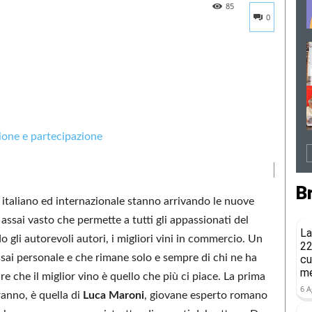
85
0
B
 italiano ed internazionale stanno arrivando le nuove
ssai vasto che permette a tutti gli appassionati del
La
 gli autorevoli autori, i migliori vini in commercio. Un
22
ssai personale e che rimane solo e sempre di chi ne ha
cu
me
e che il miglior vino è quello che più ci piace. La prima
6 A
ranno, è quella di
Luca Maroni
, giovane esperto romano