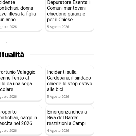
cidente
Depuratore Esenta: i
ntichiari: donna
Comuni mantovani
ave, illesa la figlia
chiedono garanzie
 un anno
per il Chiese
gosto 2026
5 Agosto 2026
tualità
fortunio Valeggio:
Incidenti sulla
enne ferito al
Gardesana, il sindaco
llo da una sega
chiede lo stop estivo
rcolare
alle bici
gosto 2026
5 Agosto 2026
roporto
Emergenza idrica a
ntichiari, cargo in
Riva del Garda:
escita nel 2026
restrizioni a Campi
gosto 2026
4 Agosto 2026