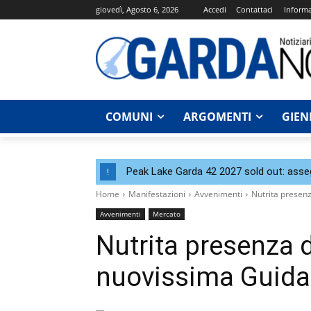
giovedì, Agosto 6, 2026
Accedi
Contattaci
Informa
COMUNI
ARGOMENTI
GIEN
Peak Lake Garda 42 2027 sold out: assegna
!
Home
Manifestazioni
Avvenimenti
Nutrita presen
Avvenimenti
Mercato
Nutrita presenza 
nuovissima Guida