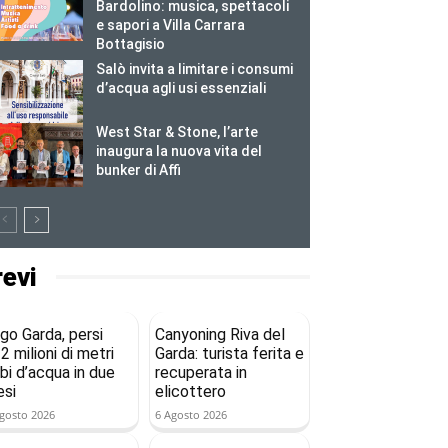
Bardolino: musica, spettacoli
e sapori a Villa Carrara
Bottagisio
Salò invita a limitare i consumi
d’acqua agli usi essenziali
West Star & Stone, l’arte
inaugura la nuova vita del
bunker di Affi
revi
go Garda, persi
Canyoning Riva del
2 milioni di metri
Garda: turista ferita e
bi d’acqua in due
recuperata in
si
elicottero
gosto 2026
6 Agosto 2026