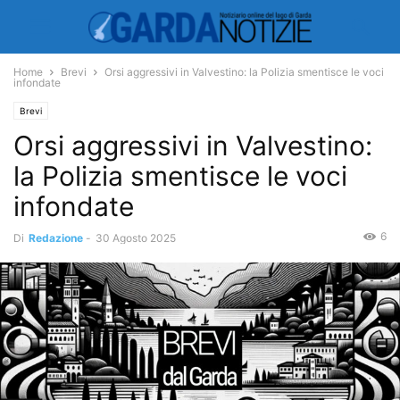
Home
Brevi
Orsi aggressivi in Valvestino: la Polizia smentisce le voci
infondate
Brevi
Orsi aggressivi in Valvestino:
la Polizia smentisce le voci
infondate
6
Di
Redazione
-
30 Agosto 2025