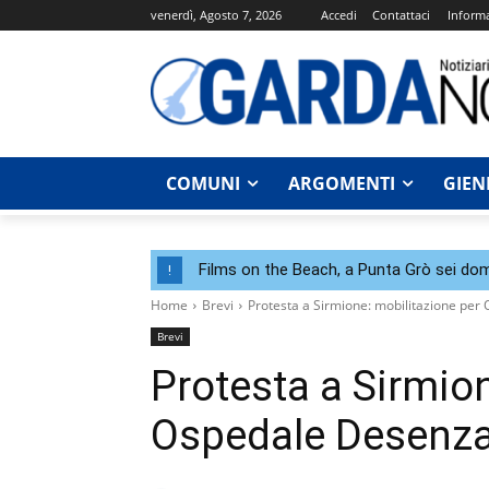
venerdì, Agosto 7, 2026
Accedi
Contattaci
Informa
COMUNI
ARGOMENTI
GIEN
Films on the Beach, a Punta Grò sei dom
!
Home
Brevi
Protesta a Sirmione: mobilitazione pe
Brevi
Protesta a Sirmion
Ospedale Desenz