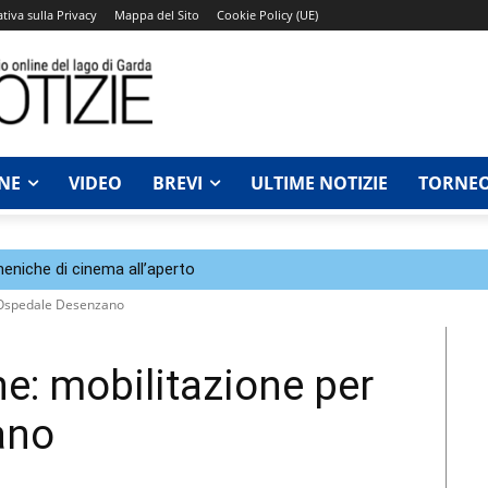
tiva sulla Privacy
Mappa del Sito
Cookie Policy (UE)
NE
VIDEO
BREVI
ULTIME NOTIZIE
TORNEO
eniche di cinema all’aperto
r Ospedale Desenzano
e: mobilitazione per
ano