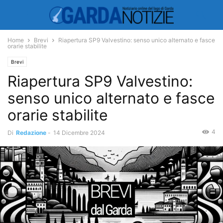
Home
Brevi
Riapertura SP9 Valvestino: senso unico alternato e fasce
orarie stabilite
Brevi
Riapertura SP9 Valvestino:
senso unico alternato e fasce
orarie stabilite
4
Di
Redazione
-
14 Dicembre 2024