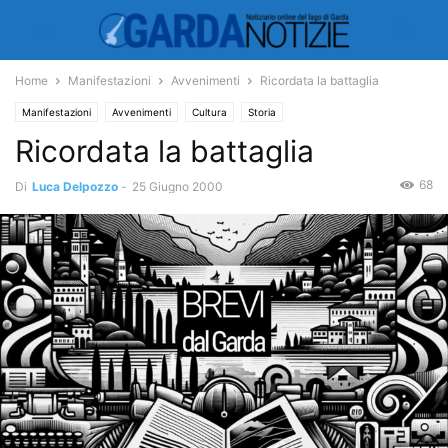
Home
Manifestazioni
Avvenimenti
Ricordata la battaglia
Manifestazioni
Avvenimenti
Cultura
Storia
Ricordata la battaglia
68
Di
Luca Delpozzo
-
25 Giugno 2000