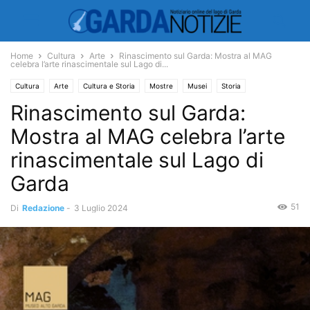
Home
Cultura
Arte
Rinascimento sul Garda: Mostra al MAG
celebra l’arte rinascimentale sul Lago di...
Cultura
Arte
Cultura e Storia
Mostre
Musei
Storia
Rinascimento sul Garda:
Mostra al MAG celebra l’arte
rinascimentale sul Lago di
Garda
51
Di
Redazione
-
3 Luglio 2024