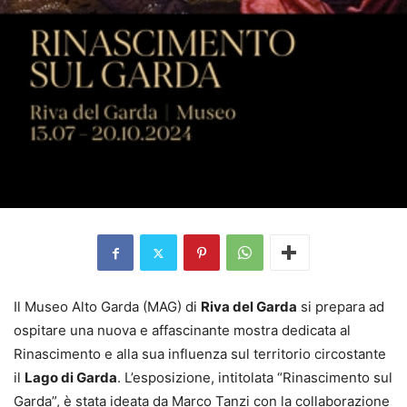
Il Museo Alto Garda (MAG) di
Riva del Garda
si prepara ad
ospitare una nuova e affascinante mostra dedicata al
Rinascimento e alla sua influenza sul territorio circostante
il
Lago di Garda
. L’esposizione, intitolata “Rinascimento sul
Garda”, è stata ideata da Marco Tanzi con la collaborazione