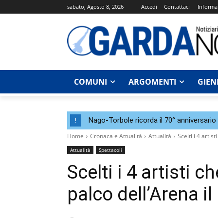
sabato, Agosto 8, 2026
Accedi
Contattaci
Informat
COMUNI
ARGOMENTI
GIEN
Nago-Torbole ricorda il 70° anniversario 
!
Home
Cronaca e Attualità
Attualità
Scelti i 4 artis
Attualità
Spettacoli
Scelti i 4 artisti c
palco dell’Arena il