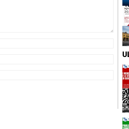
Nome:*
U
Email:*
Sito
Web: