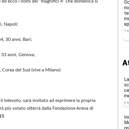
e ed ecco i nomi dei “magnifici 4” che domenica si
Do
no
te
ma
ep
i, Napoli;
7 A
4, 30 anni, Bari;
, 33 anni, Genova;
At
, Corea del Sud (vive a Milano)
La
sc
ce
me
il televoto, sarà invitato ad esprimere la propria
6 A
terà più votato otterrà dalla Fondazione Arena di
015
.
In
Mo
gr