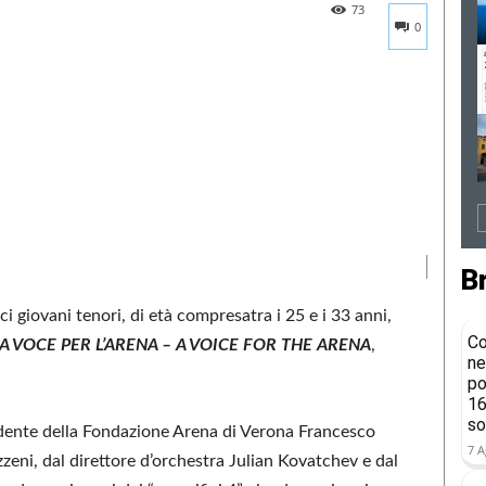
73
0
B
eci giovani tenori, di età compresatra i 25 e i 33 anni,
Co
A VOCE PER L’ARENA – A VOICE FOR THE ARENA
,
ne
po
16
so
ente della Fondazione Arena di Verona Francesco
7 A
zzeni, dal direttore d’orchestra Julian Kovatchev e dal