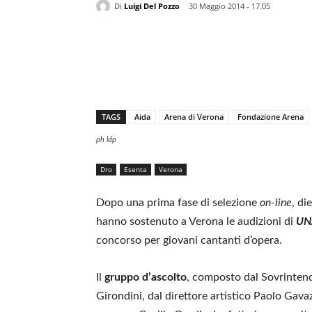
Di
Luigi Del Pozzo
30 Maggio 2014 - 17.05
TAGS
Aida
Arena di Verona
Fondazione Arena
ph ldp
Dro
Esenta
Verona
Dopo una prima fase di selezione
on-line
, di
hanno sostenuto a Verona le audizioni di
UN
concorso per giovani cantanti d’opera.
Il
gruppo d’ascolto
,
composto dal Sovrintend
Girondini, dal direttore artistico Paolo Gava