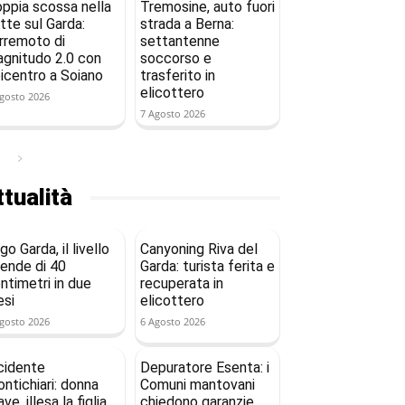
ppia scossa nella
Tremosine, auto fuori
tte sul Garda:
strada a Berna:
rremoto di
settantenne
gnitudo 2.0 con
soccorso e
icentro a Soiano
trasferito in
elicottero
gosto 2026
7 Agosto 2026
tualità
go Garda, il livello
Canyoning Riva del
ende di 40
Garda: turista ferita e
ntimetri in due
recuperata in
si
elicottero
gosto 2026
6 Agosto 2026
cidente
Depuratore Esenta: i
ntichiari: donna
Comuni mantovani
ave, illesa la figlia
chiedono garanzie