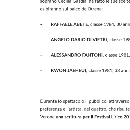
soprano Cecilia Gasdia, ha fatto le sue scelt
esibiranno sul palco dell’Arena:
–
RAFFAELE ABETE
, classe 1984, 30 ann
–
ANGELO DARIO DI VIETRI
, classe 198
–
ALESSANDRO FANTONI
, classe 1981
–
KWON JAEHEUI
, classe 1981, 33 anni
Durante lo spettacolo il pubblico, attraverso 
preferenza e l’artista, dei quattro, che risul
Verona
una scrittura per il Festival Lirico 2