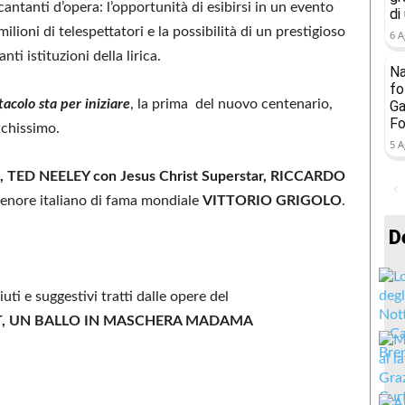
ntanti d’opera: l’opportunità di esibirsi in un evento
di
milioni di telespettatori e la possibilità di un prestigioso
6 A
i istituzioni della lirica.
Na
fo
colo sta per iniziare
, la prima del nuovo centenario,
Ga
Fo
cchissimo.
5 A
TED NEELEY con Jesus Christ Superstar, RICCARDO
 tenore italiano di fama mondiale
VITTORIO GRIGOLO
.
D
i e suggestivi tratti dalle opere del
T, UN BALLO IN MASCHERA MADAMA