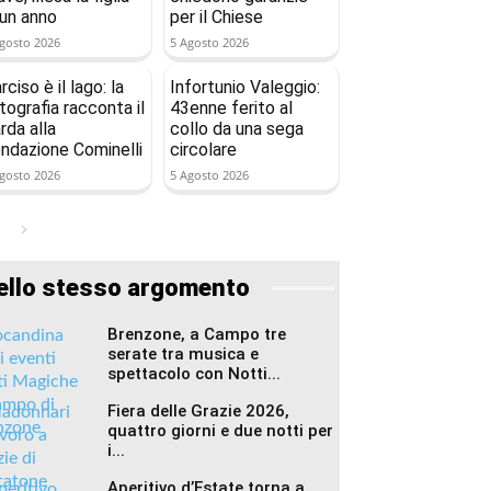
 un anno
per il Chiese
gosto 2026
5 Agosto 2026
rciso è il lago: la
Infortunio Valeggio:
tografia racconta il
43enne ferito al
rda alla
collo da una sega
ndazione Cominelli
circolare
gosto 2026
5 Agosto 2026
ello stesso argomento
Brenzone, a Campo tre
serate tra musica e
spettacolo con Notti...
Fiera delle Grazie 2026,
quattro giorni e due notti per
i...
Aperitivo d’Estate torna a