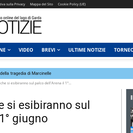
iva sulla Privacy
Mappa del Sito
Cookie Policy (UE)
NE
VIDEO
BREVI
ULTIME NOTIZIE
TORNEO
della tragedia di Marcinelle
ti che si esibiranno sul palco dell'Arena il 1°...
he si esibiranno sul
 1° giugno