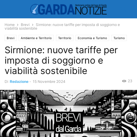
Home
Brevi
Sirmione: nuove tariffe per imposta di soggiorno e
viabilità sostenibile
Brevi
Ambiente e Territorio
Territorio
Economia e Turismo
Turismo
Sirmione: nuove tariffe per
imposta di soggiorno e
viabilità sostenibile
23
Di
Redazione
-
15 Novembre 2024