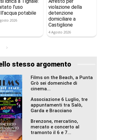
isi idrica a Tignale:
Arresto per
mitato l’uso
violazione della
ll’acqua potabile
detenzione
domiciliare a
gosto 2026
Castiglione
4 Agosto 2026
ello stesso argomento
Films on the Beach, a Punta
Grò sei domeniche di
cinema...
Associazione 6 Luglio, tre
appuntamenti tra Salò,
Garda e Bracciano
Brenzone, mercatino,
mercato e concerto al
tramonto il 6 e 7...