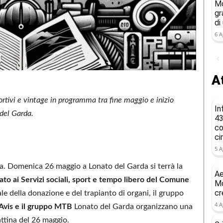
Mo
gr
di
6 A
At
rtivi e vintage in programma tra fine maggio e inizio
In
 del Garda.
43
co
ci
5 A
. Domenica 26 maggio a Lonato del Garda si terrà la
Ae
rato ai Servizi sociali, sport e tempo libero del Comune
Mo
cr
le della donazione e del trapianto di organi, il gruppo
4 A
Avis e il gruppo MTB
Lonato del Garda organizzano una
mattina del 26 maggio.