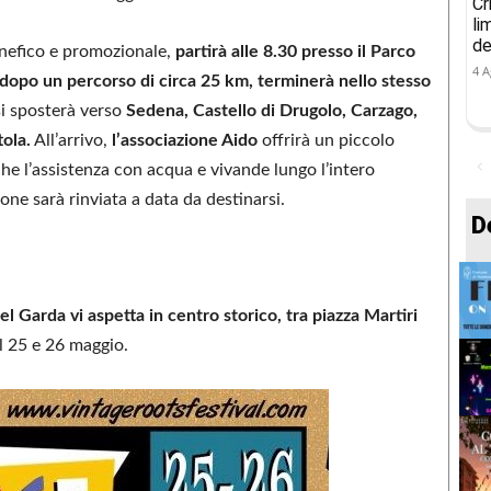
Cr
li
de
enefico e promozionale,
partirà alle 8.30 presso il Parco
4 A
dopo un percorso di circa 25 km, terminerà nello stesso
si sposterà verso
Sedena, Castello di Drugolo, Carzago,
ola.
All’arrivo,
l’associazione Aido
offrirà un piccolo
nche l’assistenza con acqua e vivande lungo l’intero
ne sarà rinviata a data da destinarsi.
D
el Garda vi aspetta in centro storico, tra piazza Martiri
el 25 e 26 maggio.