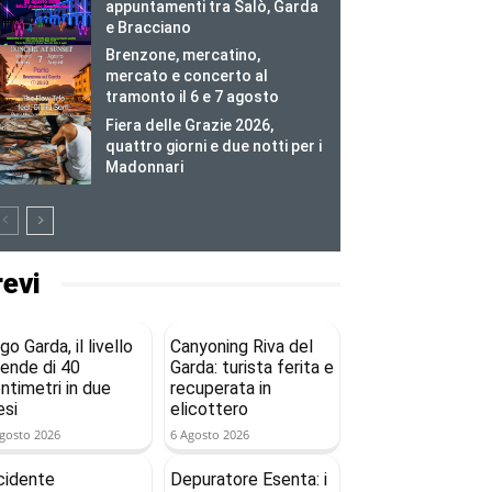
appuntamenti tra Salò, Garda
e Bracciano
Brenzone, mercatino,
mercato e concerto al
tramonto il 6 e 7 agosto
Fiera delle Grazie 2026,
quattro giorni e due notti per i
Madonnari
revi
go Garda, il livello
Canyoning Riva del
ende di 40
Garda: turista ferita e
ntimetri in due
recuperata in
si
elicottero
gosto 2026
6 Agosto 2026
cidente
Depuratore Esenta: i