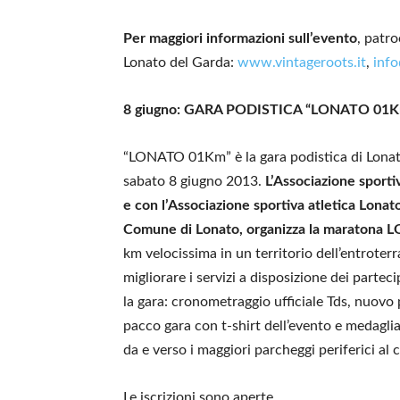
Per maggiori informazioni sull’evento
, patro
Lonato del Garda:
www.vintageroots.it
,
info
8 giugno: GARA PODISTICA “LONATO 01
“LONATO 01Km” è la gara podistica di Lonat
sabato 8 giugno 2013.
L’Associazione sporti
e con l’Associazione sportiva atletica Lona
Comune di Lonato, organizza la maratona L
km velocissima in un territorio dell’entrote
migliorare i servizi a disposizione dei parteci
la gara: cronometraggio ufficiale Tds, nuovo 
pacco gara con t-shirt dell’evento e medaglia
da e verso i maggiori parcheggi periferici a
Le iscrizioni sono aperte.