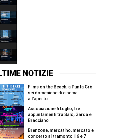
Grazie
00:37
2026,
quattro
Associazione
giorni
6
e
Luglio,
00:37
due
tre
notti
appuntamenti
Films
per
tra
on
i
Salò,
the
00:37
Madonnari
Garda
Beach,
#Shorts
e
a
Brenzone,
Bracciano
Punta
mercatino,
#Shorts
Grò
mercato
00:37
sei
e
domeniche
concerto
LTIME NOTIZIE
di
al
cinema
tramonto
all’aperto
il
Films on the Beach, a Punta Grò
#Shorts
6
e
sei domeniche di cinema
7
all’aperto
agosto
#Shorts
Associazione 6 Luglio, tre
appuntamenti tra Salò, Garda e
Bracciano
Brenzone, mercatino, mercato e
concerto al tramonto il 6 e 7