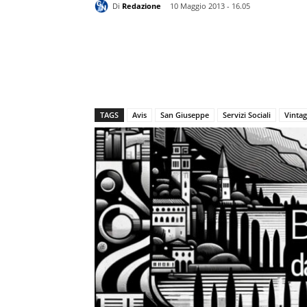
Di
Redazione
10 Maggio 2013 - 16.05
TAGS
Avis
San Giuseppe
Servizi Sociali
Vinta