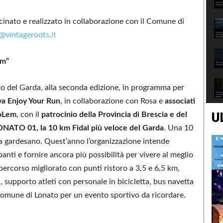
cinato e realizzato in collaborazione con il Comune di
@vintageroots.it
Km”
o del Garda, alla seconda edizione, in programma per
va Enjoy Your Run
, in collaborazione con Rosa e
associati
U
toLem
, con il
patrocinio della Provincia di Brescia e del
ONATO 01, la 10 km Fidal più veloce del Garda
. Una 10
rra gardesano. Quest’anno l’organizzazione intende
panti e fornire ancora più possibilità per vivere al meglio
percorso migliorato con punti ristoro a 3,5 e 6,5 km,
, supporto atleti con personale in bicicletta, bus navetta
l comune di Lonato per un evento sportivo da ricordare.