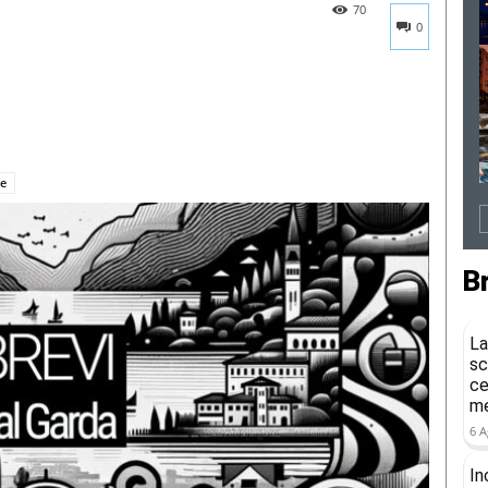
70
0
ge
B
La
sc
ce
me
6 A
In