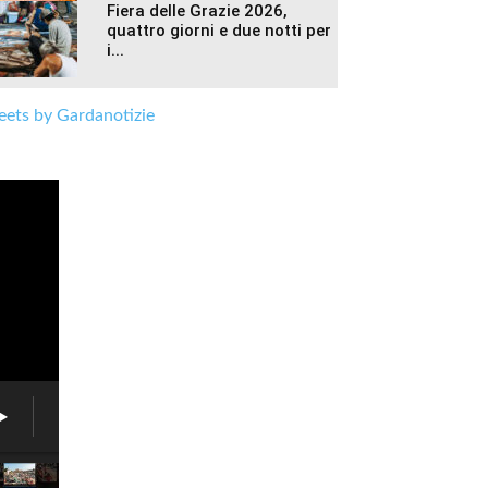
Fiera delle Grazie 2026,
quattro giorni e due notti per
i...
ets by Gardanotizie
Fiera
delle