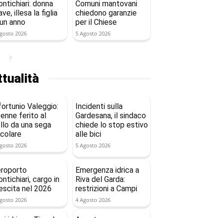
ntichiari: donna
Comuni mantovani
ave, illesa la figlia
chiedono garanzie
 un anno
per il Chiese
gosto 2026
5 Agosto 2026
tualità
fortunio Valeggio:
Incidenti sulla
enne ferito al
Gardesana, il sindaco
llo da una sega
chiede lo stop estivo
rcolare
alle bici
gosto 2026
5 Agosto 2026
roporto
Emergenza idrica a
ntichiari, cargo in
Riva del Garda:
escita nel 2026
restrizioni a Campi
gosto 2026
4 Agosto 2026