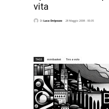
vita
Di
Luca Delpozzo
28 Maggio 2008 - 00.05
TAGS
minibasket
Tiro a volo