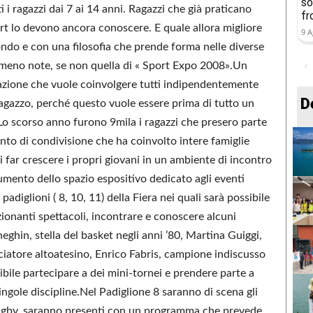
so
 i ragazzi dai 7 ai 14 anni. Ragazzi che già praticano
fr
ort lo devono ancora conoscere. E quale allora migliore
9 A
ndo e con una filosofia che prende forma nelle diverse
le meno note, se non quella di « Sport Expo 2008».Un
stazione che vuole coinvolgere tutti indipendentemente
D
 ragazzo, perché questo vuole essere prima di tutto un
o scorso anno furono 9mila i ragazzi che presero parte
to di condivisione che ha coinvolto intere famiglie
i far crescere i propri giovani in un ambiente di incontro
umento dello spazio espositivo dedicato agli eventi
padiglioni ( 8, 10, 11) della Fiera nei quali sarà possibile
ozionanti spettacoli, incontrare e conoscere alcuni
in, stella del basket negli anni ’80, Martina Guiggi,
ciatore altoatesino, Enrico Fabris, campione indiscusso
sibile partecipare a dei mini-tornei e prendere parte a
ngole discipline.Nel Padiglione 8 saranno di scena gli
, rugby, saranno presenti con un programma che prevede