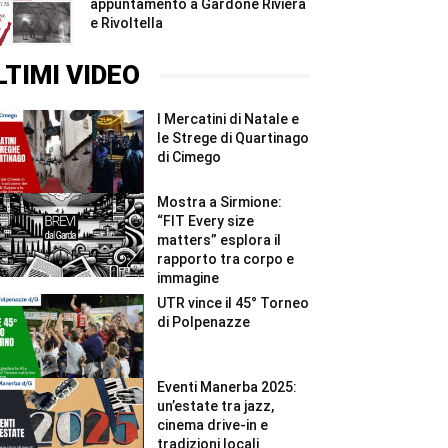
appuntamento a Gardone Riviera
e Rivoltella
LTIMI VIDEO
I Mercatini di Natale e
le Strege di Quartinago
di Cimego
Mostra a Sirmione:
“FIT Every size
matters” esplora il
rapporto tra corpo e
immagine
UTR vince il 45° Torneo
di Polpenazze
Eventi Manerba 2025:
un’estate tra jazz,
cinema drive-in e
tradizioni locali