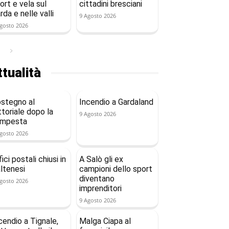
ort e vela sul
cittadini bresciani
rda e nelle valli
9 Agosto 2026
gosto 2026
tualità
stegno al
Incendio a Gardaland
ttoriale dopo la
9 Agosto 2026
empesta
gosto 2026
fici postali chiusi in
A Salò gli ex
ltenesi
campioni dello sport
diventano
gosto 2026
imprenditori
9 Agosto 2026
cendio a Tignale,
Malga Ciapa al