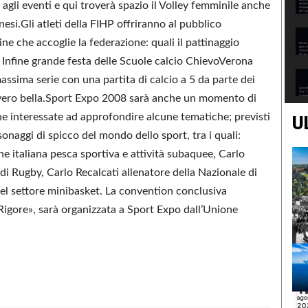
 agli eventi e qui troverà spazio il Volley femminile anche
esi.Gli atleti della FIHP offriranno al pubblico
ine che accoglie la federazione: quali il pattinaggio
tà. Infine grande festa delle Scuole calcio ChievoVerona
ssima serie con una partita di calcio a 5 da parte dei
vvero bella.Sport Expo 2008 sarà anche un momento di
one interessate ad approfondire alcune tematiche; previsti
U
sonaggi di spicco del mondo dello sport, tra i quali:
e italiana pesca sportiva e attività subaquee, Carlo
i Rugby, Carlo Recalcati allenatore della Nazionale di
el settore minibasket. La convention conclusiva
1Rigore», sarà organizzata a Sport Expo dall’Unione