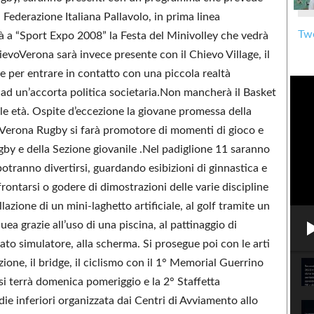
 Federazione Italiana Pallavolo, in prima linea
Twe
rà a “Sport Expo 2008” la Festa del Minivolley che vedrà
ievoVerona sarà invece presente con il Chievo Village, il
e per entrare in contatto con una piccola realtà
 ad un’accorta politica societaria.Non mancherà il Basket
le età. Ospite d’eccezione la giovane promessa della
us Verona Rugby si farà promotore di momenti di gioco e
ugby e della Sezione giovanile .Nel padiglione 11 saranno
i potranno divertirsi, guardando esibizioni di ginnastica e
rontarsi o godere di dimostrazioni delle varie discipline
llazione di un mini-laghetto artificiale, al golf tramite un
uea grazie all’uso di una piscina, al pattinaggio di
icato simulatore, alla scherma. Si prosegue poi con le arti
azione, il bridge, il ciclismo con il 1° Memorial Guerrino
si terrà domenica pomeriggio e la 2° Staffetta
ie inferiori organizzata dai Centri di Avviamento allo