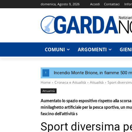
domenica, Agosto 9, 2026
Accedi
Contattaci
Infor
COMUNI
ARGOMENTI
GIEN
Incendio Monte Brione, in fiamme 500 me
!
Home
Cronaca e Attualità
Attualità
Sport diversima
Attualità
Aumentato lo spazio espositivo rispetto alla scorsa 
minilaghetto artificiale per la pesca sportiva, un mur
fascino dell’attività s
Sport diversima pe