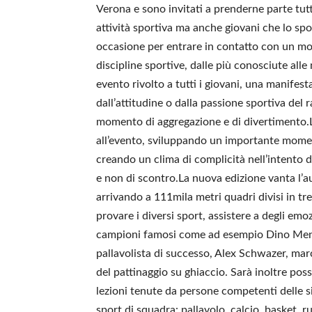
Verona e sono invitati a prenderne parte tutti
attività sportiva ma anche giovani che lo sp
occasione per entrare in contatto con un mo
discipline sportive, dalle più conosciute al
evento rivolto a tutti i giovani, una manife
dall’attitudine o dalla passione sportiva del
momento di aggregazione e di divertimento.L
all’evento, sviluppando un importante momen
creando un clima di complicità nell’intento d
e non di scontro.La nuova edizione vanta l’a
arrivando a 111mila metri quadri divisi in tre 
provare i diversi sport, assistere a degli em
campioni famosi come ad esempio Dino Menegh
pallavolista di successo, Alex Schwazer, mar
del pattinaggio su ghiaccio. Sarà inoltre pos
lezioni tenute da persone competenti delle si
sport di squadra: pallavolo, calcio, basket