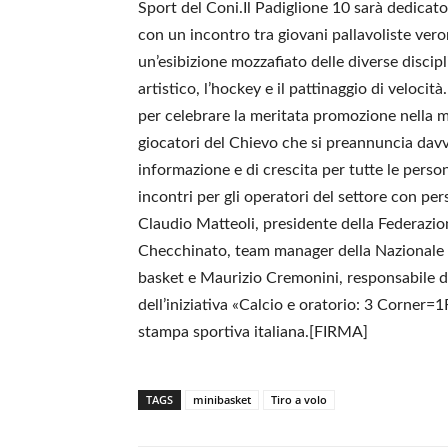
Sport del Coni.Il Padiglione 10 sarà dedicato
con un incontro tra giovani pallavoliste veron
un’esibizione mozzafiato delle diverse discipl
artistico, l’hockey e il pattinaggio di veloci
per celebrare la meritata promozione nella ma
giocatori del Chievo che si preannuncia da
informazione e di crescita per tutte le pers
incontri per gli operatori del settore con per
Claudio Matteoli, presidente della Federazion
Checchinato, team manager della Nazionale d
basket e Maurizio Cremonini, responsabile d
dell’iniziativa «Calcio e oratorio: 3 Corner=
stampa sportiva italiana.[FIRMA]
TAGS
minibasket
Tiro a volo