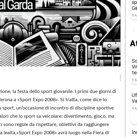
sp
Ga
9 A
At
So
Vi
t
9 A
one, la festa dello sport giovanile. I primi due giorni di
Uf
Verona a «Sport Expo 2008». Si tratta, come dice lo
Va
o sport, un’occasione di incontro di discipline sportive
9 A
valori che lo sport sa veicolare: divertimento, gioco, ma
i sono regole da rispettare, obiettivi da raggiungere
In
la lealtà,«Sport Expo 2008» avrà luogo nella Fiera di