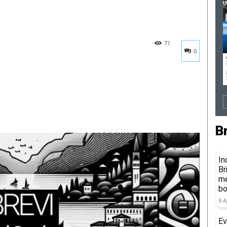
71
0
B
In
Br
me
b
9 A
Ev