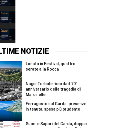
a
38
00:31
cittadini
bresciani
Eventi
#Shorts
weekend:
sport
00:37
e
vela
Ferragosto
sul
2026,
Garda
turismo
00:37
e
sul
nelle
Garda:
LTIME NOTIZIE
valli
presenze
#Shorts
stabili
ma
Lonato in Festival, quattro
meno
valore
serate alla Rocca
#Shorts
Nago-Torbole ricorda il 70°
anniversario della tragedia di
Marcinelle
Ferragosto sul Garda: presenze
in tenuta, spesa più prudente
Suoni e Sapori del Garda, doppio