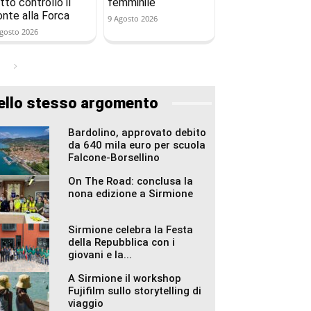
tto controllo il
femminile
onte alla Forca
9 Agosto 2026
gosto 2026
ello stesso argomento
Bardolino, approvato debito
da 640 mila euro per scuola
Falcone-Borsellino
On The Road: conclusa la
nona edizione a Sirmione
Sirmione celebra la Festa
della Repubblica con i
giovani e la...
A Sirmione il workshop
Fujifilm sullo storytelling di
viaggio