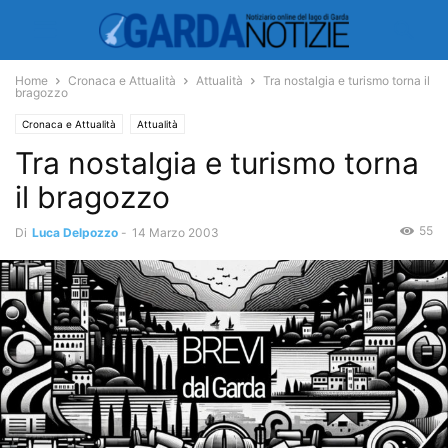
Home
Cronaca e Attualità
Attualità
Tra nostalgia e turismo torna il
bragozzo
Cronaca e Attualità
Attualità
Tra nostalgia e turismo torna
il bragozzo
55
Di
Luca Delpozzo
-
14 Marzo 2003