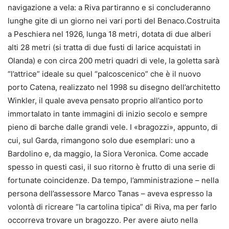
navigazione a vela: a Riva partiranno e si concluderanno
lunghe gite di un giorno nei vari porti del Benaco.Costruita
a Peschiera nel 1926, lunga 18 metri, dotata di due alberi
alti 28 metri (si tratta di due fusti di larice acquistati in
Olanda) e con circa 200 metri quadri di vele, la goletta sarà
“l’attrice” ideale su quel “palcoscenico” che è il nuovo
porto Catena, realizzato nel 1998 su disegno dell’architetto
Winkler, il quale aveva pensato proprio all’antico porto
immortalato in tante immagini di inizio secolo e sempre
pieno di barche dalle grandi vele. I «bragozzi», appunto, di
cui, sul Garda, rimangono solo due esemplari: uno a
Bardolino e, da maggio, la Siora Veronica. Come accade
spesso in questi casi, il suo ritorno è frutto di una serie di
fortunate coincidenze. Da tempo, l’amministrazione – nella
persona dell’assessore Marco Tanas – aveva espresso la
volontà di ricreare “la cartolina tipica” di Riva, ma per farlo
occorreva trovare un bragozzo. Per avere aiuto nella