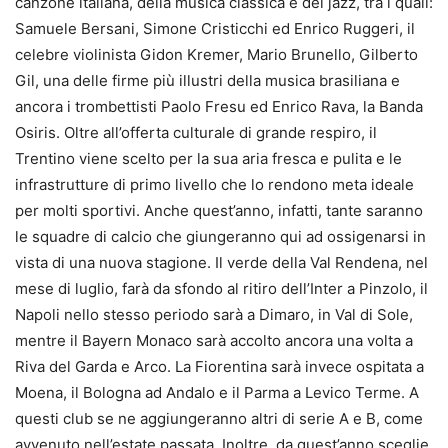
canzone italiana, della musica classica e del jazz, tra i quali:
Samuele Bersani, Simone Cristicchi ed Enrico Ruggeri, il
celebre violinista Gidon Kremer, Mario Brunello, Gilberto
Gil, una delle firme più illustri della musica brasiliana e
ancora i trombettisti Paolo Fresu ed Enrico Rava, la Banda
Osiris. Oltre all’offerta culturale di grande respiro, il
Trentino viene scelto per la sua aria fresca e pulita e le
infrastrutture di primo livello che lo rendono meta ideale
per molti sportivi. Anche quest’anno, infatti, tante saranno
le squadre di calcio che giungeranno qui ad ossigenarsi in
vista di una nuova stagione. Il verde della Val Rendena, nel
mese di luglio, farà da sfondo al ritiro dell’Inter a Pinzolo, il
Napoli nello stesso periodo sarà a Dimaro, in Val di Sole,
mentre il Bayern Monaco sarà accolto ancora una volta a
Riva del Garda e Arco. La Fiorentina sarà invece ospitata a
Moena, il Bologna ad Andalo e il Parma a Levico Terme. A
questi club se ne aggiungeranno altri di serie A e B, come
avvenuto nell’estate passata. Inoltre, da quest’anno sceglie