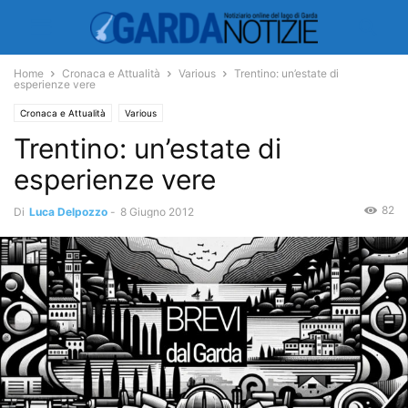
Home
Cronaca e Attualità
Various
Trentino: un’estate di
esperienze vere
Cronaca e Attualità
Various
Trentino: un’estate di
esperienze vere
82
Di
Luca Delpozzo
-
8 Giugno 2012