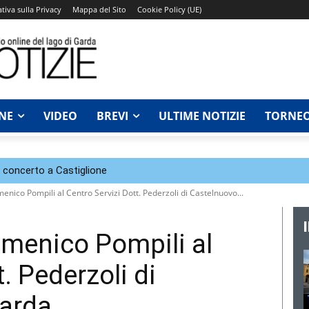
tiva sulla Privacy
Mappa del Sito
Cookie Policy (UE)
NE
VIDEO
BREVI
ULTIME NOTIZIE
TORNEO
n concerto a Castiglione
enico Pompili al Centro Servizi Dott. Pederzoli di Castelnuovo...
omenico Pompili al
. Pederzoli di
Garda