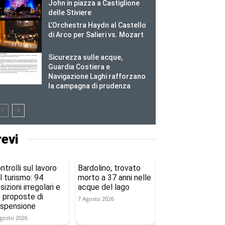
John in piazza a Castiglione
delle Stiviere
L’Orchestra Haydn al Castello
di Arco per Salieri vs. Mozart
Sicurezza sulle acque,
Guardia Costiera e
Navigazione Laghi rafforzano
la campagna di prudenza
revi
ntrolli sul lavoro
Bardolino, trovato
l turismo: 94
morto a 37 anni nelle
sizioni irregolari e
acque del lago
 proposte di
7 Agosto 2026
spensione
gosto 2026