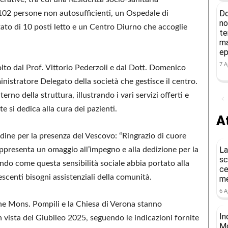
Do
a 102 persone non autosufficienti, un Ospedale di
no
ato di 10 posti letto e un Centro Diurno che accoglie
te
ma
ep
7 A
lto dal Prof. Vittorio Pederzoli e dal Dott. Domenico
istratore Delegato della società che gestisce il centro.
erno della struttura, illustrando i vari servizi offerti e
 si dedica alla cura dei pazienti.
At
tudine per la presenza del Vescovo: “Ringrazio di cuore
La
ppresenta un omaggio all’impegno e alla dedizione per la
sc
ando come questa sensibilità sociale abbia portato alla
ce
escenti bisogni assistenziali della comunità.
me
6 A
 che Mons. Pompili e la Chiesa di Verona stanno
In
in vista del Giubileo 2025, seguendo le indicazioni fornite
Mo