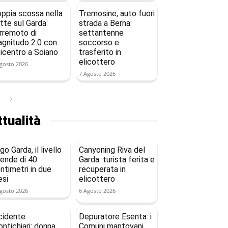
ppia scossa nella
Tremosine, auto fuori
tte sul Garda:
strada a Berna:
rremoto di
settantenne
gnitudo 2.0 con
soccorso e
icentro a Soiano
trasferito in
elicottero
gosto 2026
7 Agosto 2026
tualità
go Garda, il livello
Canyoning Riva del
ende di 40
Garda: turista ferita e
ntimetri in due
recuperata in
si
elicottero
gosto 2026
6 Agosto 2026
cidente
Depuratore Esenta: i
ntichiari: donna
Comuni mantovani