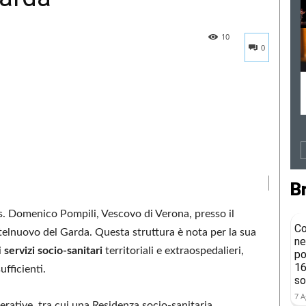
10
0
B
ns. Domenico Pompili, Vescovo di Verona, presso il
Co
telnuovo del Garda. Questa struttura è nota per la sua
ne
i
servizi socio-sanitari
territoriali e extraospedalieri,
po
16
fficienti.
so
7 A
erative, tra cui una Residenza socio-sanitaria