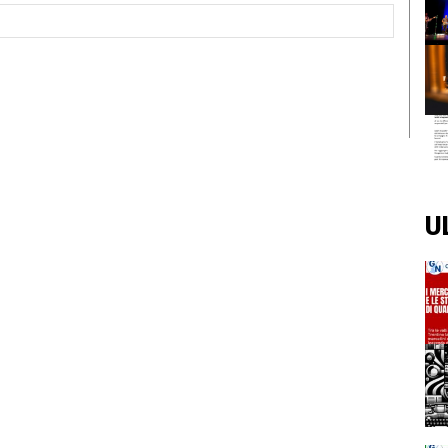
Sito
Web:
U