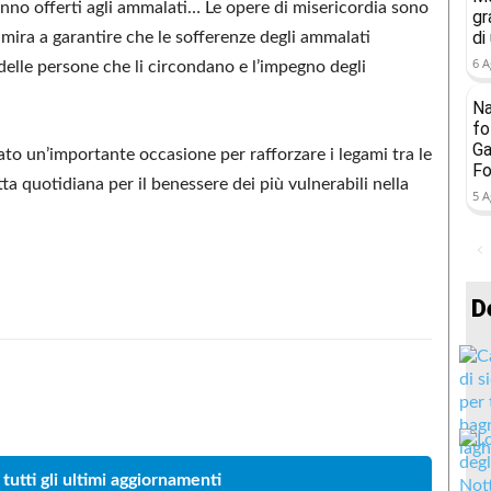
nno offerti agli ammalati… Le opere di misericordia sono
gr
di
ira a garantire che le sofferenze degli ammalati
6 A
 delle persone che li circondano e l’impegno degli
Na
fo
Ga
ato un’importante occasione per rafforzare i legami tra le
Fo
otta quotidiana per il benessere dei più vulnerabili nella
5 A
D
Condividere
 tutti gli ultimi aggiornamenti