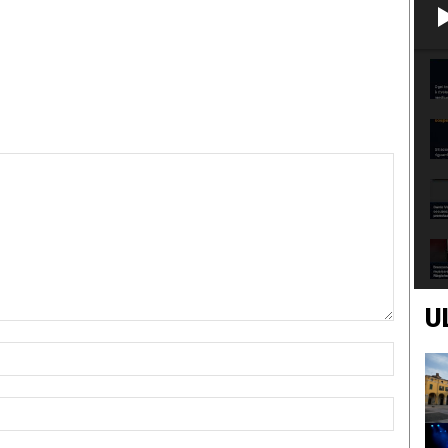
U
Nome:*
Email:*