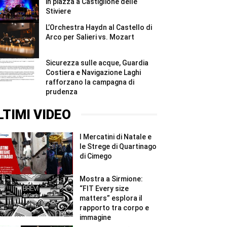
in piazza a Castiglione delle
Stiviere
L’Orchestra Haydn al Castello di
Arco per Salieri vs. Mozart
Sicurezza sulle acque, Guardia
Costiera e Navigazione Laghi
rafforzano la campagna di
prudenza
LTIMI VIDEO
I Mercatini di Natale e
le Strege di Quartinago
di Cimego
Mostra a Sirmione:
“FIT Every size
matters” esplora il
rapporto tra corpo e
immagine