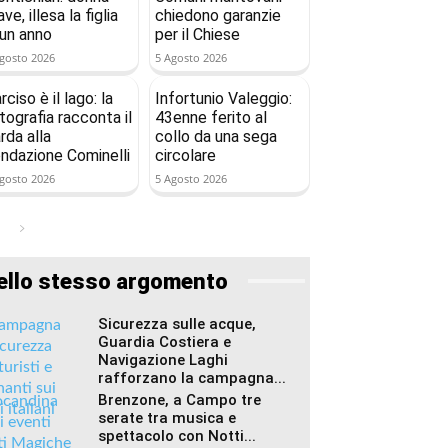
ave, illesa la figlia
chiedono garanzie
 un anno
per il Chiese
gosto 2026
5 Agosto 2026
rciso è il lago: la
Infortunio Valeggio:
tografia racconta il
43enne ferito al
rda alla
collo da una sega
ndazione Cominelli
circolare
gosto 2026
5 Agosto 2026
ello stesso argomento
Sicurezza sulle acque,
Guardia Costiera e
Navigazione Laghi
rafforzano la campagna...
Brenzone, a Campo tre
serate tra musica e
spettacolo con Notti...