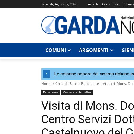
venerdì, Agosto 7, 2026
Accedi
Contattaci
Informa
COMUNI
ARGOMENTI
GIEN
Le colonne sonore del cinema italiano i
!
Home
Cose da Fare
Benessere
Visita di Mons. Dom
Benessere
Cronaca e Attualità
Visita di Mons. D
Centro Servizi Dott
Castelnuovo del 