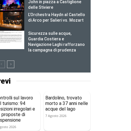
John in piazza a Castiglione
delle Stiviere
L’Orchestra Haydn al Castello
di Arco per Salieri vs. Mozart
Sicurezza sulle acque,
Guardia Costiera e
Navigazione Laghi rafforzano
la campagna di prudenza
revi
ntrolli sul lavoro
Bardolino, trovato
l turismo: 94
morto a 37 anni nelle
sizioni irregolari e
acque del lago
 proposte di
7 Agosto 2026
spensione
gosto 2026