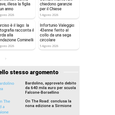
ave, illesa la figlia
chiedono garanzie
 un anno
per il Chiese
gosto 2026
5 Agosto 2026
rciso è il lago: la
Infortunio Valeggio:
tografia racconta il
43enne ferito al
rda alla
collo da una sega
ndazione Cominelli
circolare
gosto 2026
5 Agosto 2026
ello stesso argomento
Bardolino, approvato debito
da 640 mila euro per scuola
Falcone-Borsellino
On The Road: conclusa la
nona edizione a Sirmione