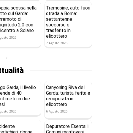
ppia scossa nella
Tremosine, auto fuori
tte sul Garda:
strada a Berna:
rremoto di
settantenne
gnitudo 2.0 con
soccorso e
icentro a Soiano
trasferito in
elicottero
gosto 2026
7 Agosto 2026
tualità
go Garda, il livello
Canyoning Riva del
ende di 40
Garda: turista ferita e
ntimetri in due
recuperata in
si
elicottero
gosto 2026
6 Agosto 2026
cidente
Depuratore Esenta: i
ntichiari: donna
Comuni mantovani