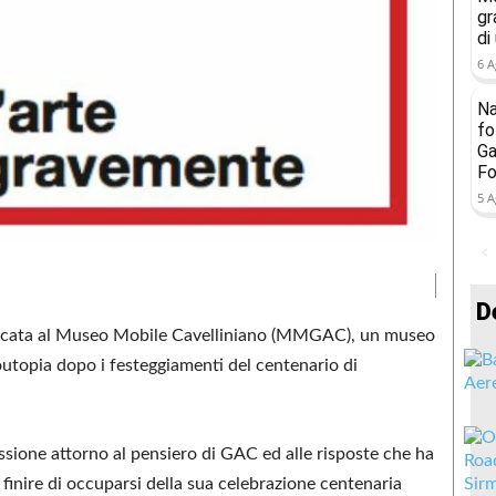
gr
di
6 A
Na
fo
Ga
Fo
5 A
D
edicata al Museo Mobile Cavelliniano (MMGAC), un museo
toutopia dopo i festeggiamenti del centenario di
sione attorno al pensiero di GAC ed alle risposte che ha
inire di occuparsi della sua celebrazione centenaria