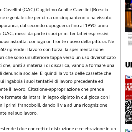
e Cavellini (GAC) Guglielmo Achille Cavellini (Brescia
e e geniale che per circa un cinquantennio ha vissuto,
emporanea, dal secondo dopoguerra fino al 1990, anno
a GAC, messi da parte i suoi primi tentativi espressivi,
osi astratta, coniuga un fronte nuovo della pittura. Ne
960 riprende il lavoro con forza, la sperimentazione
ri che sono un’ulteriore tappa verso un uso diversificato
U
i che, uniti a materiali di discarica, vanno a formare una
 denuncia sociale. E’ quindi la volta delle cassette che
i ingabbia i suoi tentativi di lavoro precedente ed
ente il lavoro. Citazione-appropriazione che prende
formate da intarsi in legno dipinto in cui gioca con i
n i primi francobolli, dando il via ad una ricognizione
nte nel suo lavoro.
estende i due concetti di distruzione e celebrazione in un