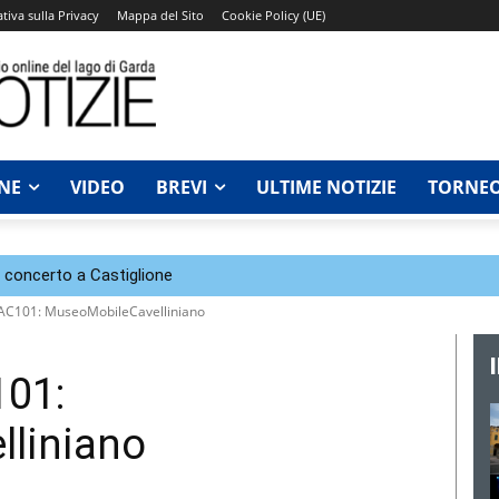
tiva sulla Privacy
Mappa del Sito
Cookie Policy (UE)
NE
VIDEO
BREVI
ULTIME NOTIZIE
TORNEO
n concerto a Castiglione
GAC101: MuseoMobileCavelliniano
101:
liniano