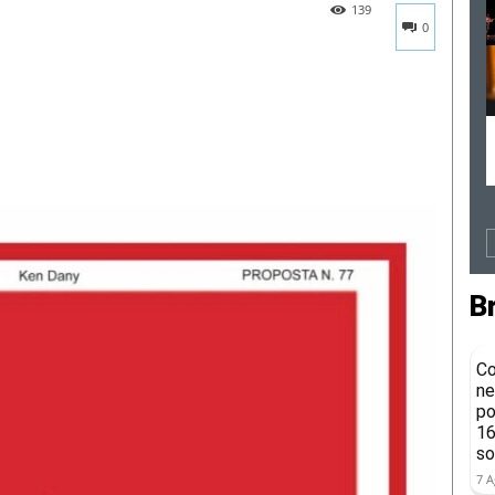
139
0
B
Co
ne
po
16
so
7 A