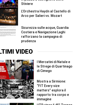
Stiviere
L’Orchestra Haydn al Castello di
Arco per Salieri vs. Mozart
Sicurezza sulle acque, Guardia
Costiera e Navigazione Laghi
rafforzano la campagna di
prudenza
LTIMI VIDEO
I Mercatini di Natale e
le Strege di Quartinago
di Cimego
Mostra a Sirmione:
“FIT Every size
matters” esplora il
rapporto tra corpo e
immagine
UTR vince il 45° Torneo