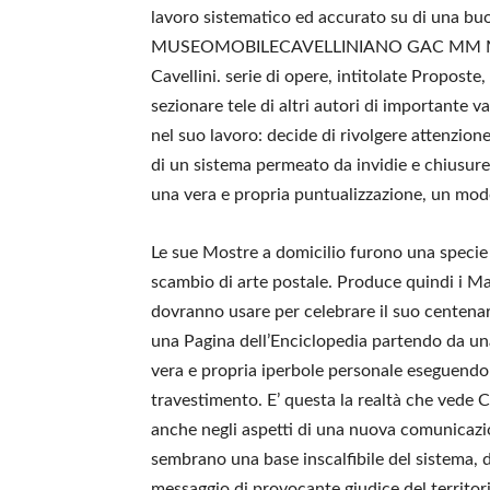
lavoro sistematico ed accurato su di una buo
MUSEOMOBILECAVELLINIANO GAC MM MMGAC
Cavellini. serie di opere, intitolate Proposte
sezionare tele di altri autori di importante v
nel suo lavoro: decide di rivolgere attenzio
di un sistema permeato da invidie e chiusure 
una vera e propria puntualizzazione, un modo 
Le sue Mostre a domicilio furono una specie di
scambio di arte postale. Produce quindi i Ma
dovranno usare per celebrare il suo centena
una Pagina dell’Enciclopedia partendo da una
vera e propria iperbole personale eseguendo 
travestimento. E’ questa la realtà che vede 
anche negli aspetti di una nuova comunicazio
sembrano una base inscalfibile del sistema, d
messaggio di provocante giudice del territorio