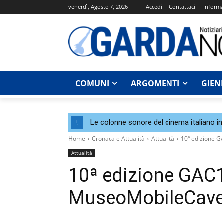
venerdì, Agosto 7, 2026
Accedi
Contattaci
Informa
COMUNI
ARGOMENTI
GIEN
Le colonne sonore del cinema italiano i
!
Home
Cronaca e Attualità
Attualità
10ª edizione 
Attualità
10ª edizione GAC
MuseoMobileCavel