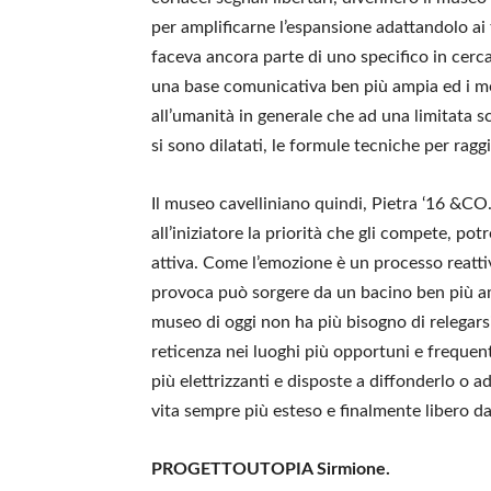
per amplificarne l’espansione adattandolo ai 
faceva ancora parte di uno specifico in cer
una base comunicativa ben più ampia ed i me
all’umanità in generale che ad una limitata sch
si sono dilatati, le formule tecniche per ragg
Il museo cavelliniano quindi, Pietra ‘16 
all’iniziatore la priorità che gli compete, po
attiva. Come l’emozione è un processo reatti
provoca può sorgere da un bacino ben più am
museo di oggi non ha più bisogno di relegarsi
reticenza nei luoghi più opportuni e frequen
più elettrizzanti e disposte a diffonderlo o a
vita sempre più esteso e finalmente libero da 
PROGETTOUTOPIA Sirmione.