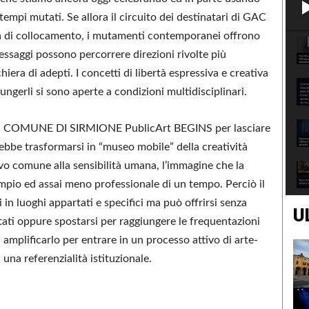
tempi mutati. Se allora il circuito dei destinatari di GAC
ca di collocamento, i mutamenti contemporanei offrono
ssaggi possono percorrere direzioni rivolte più
iera di adepti. I concetti di libertà espressiva e creativa
iungerli si sono aperte a condizioni multidisciplinari.
&CO. COMUNE DI SIRMIONE PublicArt BEGINS per lasciare
trebbe trasformarsi in “museo mobile” della creatività
vo comune alla sensibilità umana, l’immagine che la
pio ed assai meno professionale di un tempo. Perciò il
 in luoghi appartati e specifici ma può offrirsi senza
U
tati oppure spostarsi per raggiungere le frequentazioni
d amplificarlo per entrare in un processo attivo di arte-
una referenzialità istituzionale.