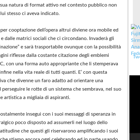
 sua natura di format attivo nel contesto pubblico non
lui stesso ci aveva indicato.
per cooptazione dell’opera altrui diviene ora mobile ed
 e dalle matrici sociali che ci circondano. Invaderà gli
inazione” e sarà trasportabile ovunque con la possibilità
ni riflesse dalla costante citazione degli emblemi
Twe
GAC, con una forma auto appropriante che li stemperava
ine nella vita reale di tutti quanti. E’ con questa
iva che divenne un faro adatto ad orientare una
el perseguire le rotte di un sistema che sembrava, nel suo
 artistica a migliaia di aspiranti.
 postalmente inseguì con i suoi messaggi di speranza in
vralgico poco disposto ad assumerli nel luogo dello
ratitudine che questi gli riservarono amplificando i suoi
eo che stiamo ancora oggi celebrando ed in parte usando