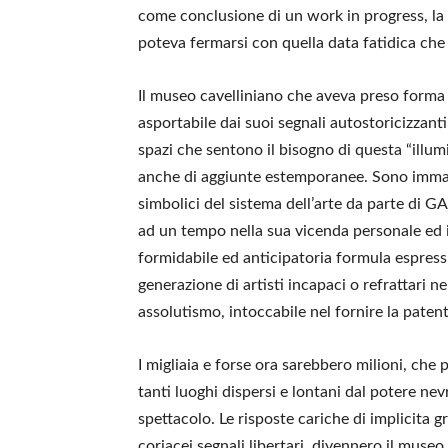
come conclusione di un work in progress, la
poteva fermarsi con quella data fatidica che 
Il museo cavelliniano che aveva preso forma 
asportabile dai suoi segnali autostoricizzanti
spazi che sentono il bisogno di questa “illum
anche di aggiunte estemporanee. Sono immagi
simbolici del sistema dell’arte da parte di 
ad un tempo nella sua vicenda personale ed inf
formidabile ed anticipatoria formula espress
generazione di artisti incapaci o refrattari n
assolutismo, intoccabile nel fornire la patente
I migliaia e forse ora sarebbero milioni, che
tanti luoghi dispersi e lontani dal potere ne
spettacolo. Le risposte cariche di implicita g
coriacei segnali libertari, divennero il mus