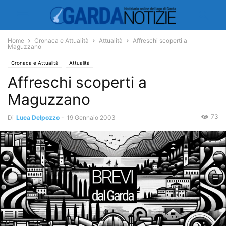
Home
Cronaca e Attualità
Attualità
Affreschi scoperti a
Maguzzano
Cronaca e Attualità
Attualità
Affreschi scoperti a
Maguzzano
73
Di
Luca Delpozzo
-
19 Gennaio 2003