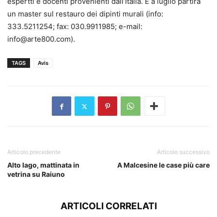
espertti e docenti provenienti dall’Italia. E a luglio partirà
un master sul restauro dei dipinti murali (info:
333.5211254; fax: 030.9911985; e-mail:
info@arte800.com).
TAGS
Avis
Articolo precedente
Articolo successivo
Alto lago, mattinata in
A Malcesine le case più care
vetrina su Raiuno
ARTICOLI CORRELATI