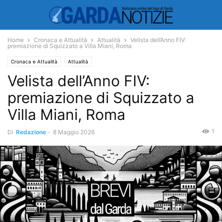
Home
Cronaca e Attualità
Attualità
Velista dell’Anno FIV:
premiazione di Squizzato a Villa Miani, Roma
Cronaca e Attualità
Attualità
Velista dell’Anno FIV:
premiazione di Squizzato a
Villa Miani, Roma
1
Di
Redazione
-
8 Maggio 2026