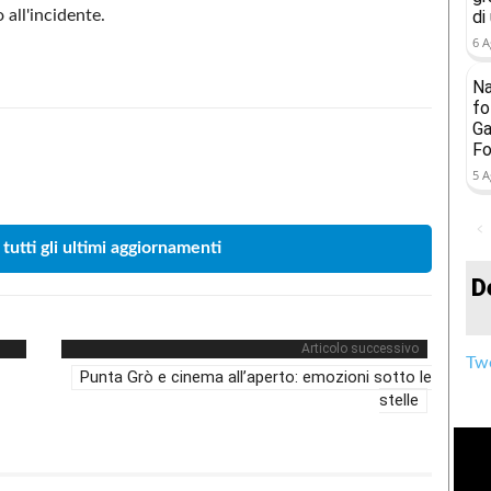
all'incidente.
di
6 A
Na
fo
Ga
Fo
Condividere
5 A
 tutti gli ultimi aggiornamenti
D
Articolo successivo
Twe
Punta Grò e cinema all’aperto: emozioni sotto le
stelle