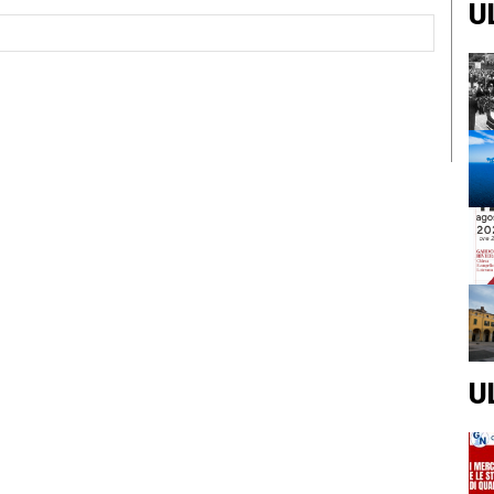
U
Sito
Web:
U