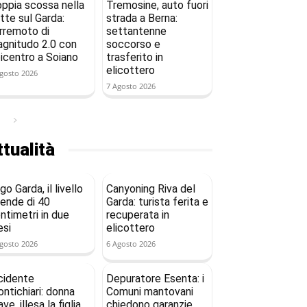
ppia scossa nella
Tremosine, auto fuori
tte sul Garda:
strada a Berna:
rremoto di
settantenne
gnitudo 2.0 con
soccorso e
icentro a Soiano
trasferito in
elicottero
gosto 2026
7 Agosto 2026
tualità
go Garda, il livello
Canyoning Riva del
ende di 40
Garda: turista ferita e
ntimetri in due
recuperata in
si
elicottero
gosto 2026
6 Agosto 2026
cidente
Depuratore Esenta: i
ntichiari: donna
Comuni mantovani
ave, illesa la figlia
chiedono garanzie