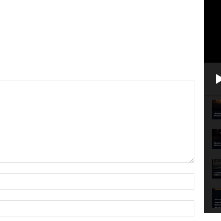
Nome:*
Email:*