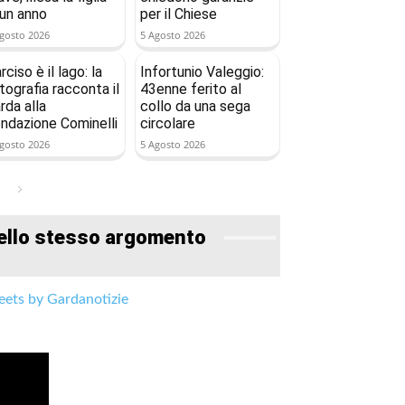
 un anno
per il Chiese
gosto 2026
5 Agosto 2026
rciso è il lago: la
Infortunio Valeggio:
tografia racconta il
43enne ferito al
rda alla
collo da una sega
ndazione Cominelli
circolare
gosto 2026
5 Agosto 2026
ello stesso argomento
ets by Gardanotizie