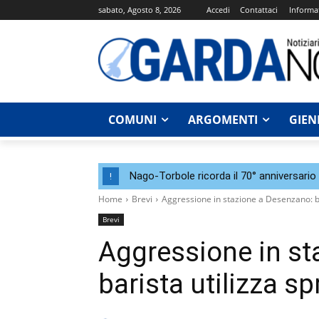
sabato, Agosto 8, 2026
Accedi
Contattaci
Informat
COMUNI
ARGOMENTI
GIEN
Nago-Torbole ricorda il 70° anniversario 
!
Home
Brevi
Aggressione in stazione a Desenzano: ba
Brevi
Aggressione in st
barista utilizza sp