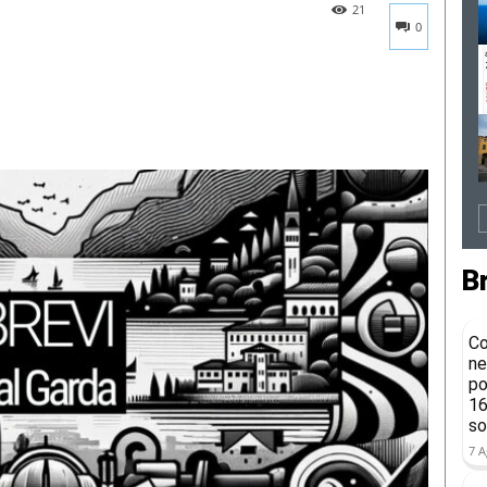
21
0
B
Co
ne
po
16
so
7 A