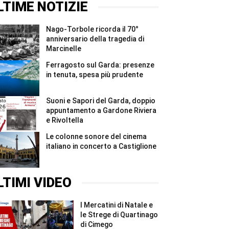
#Shorts
a
sul
LTIME NOTIZIE
Castiglione
Garda:
#Shorts
nove
strutture
Nago-Torbole ricorda il 70°
irregolari
e
anniversario della tragedia di
sanzioni
Marcinelle
...
#Shorts
Ferragosto sul Garda: presenze
in tenuta, spesa più prudente
Suoni e Sapori del Garda, doppio
appuntamento a Gardone Riviera
e Rivoltella
Le colonne sonore del cinema
italiano in concerto a Castiglione
LTIMI VIDEO
I Mercatini di Natale e
le Strege di Quartinago
di Cimego