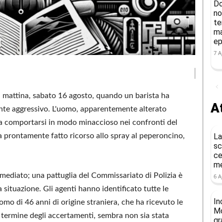
Do
no
te
ma
ep
7 A
 mattina, sabato 16 agosto, quando un barista ha
At
nte aggressivo. L'uomo, apparentemente alterato
o a comportarsi in modo minaccioso nei confronti del
 ha prontamente fatto ricorso allo spray al peperoncino,
La
sc
ce
me
immediato; una pattuglia del Commissariato di Polizia è
6 A
a situazione. Gli agenti hanno identificato tutte le
In
omo di 46 anni di origine straniera, che ha ricevuto le
Mo
l termine degli accertamenti, sembra non sia stata
gr