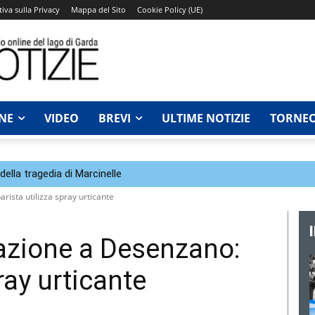
iva sulla Privacy
Mappa del Sito
Cookie Policy (UE)
NE
VIDEO
BREVI
ULTIME NOTIZIE
TORNEO
della tragedia di Marcinelle
rista utilizza spray urticante
azione a Desenzano:
ray urticante