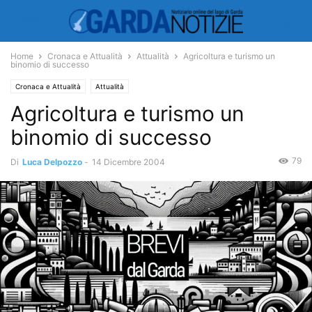
Home
Cronaca e Attualità
Attualità
Agricoltura e turismo un
binomio di successo
Cronaca e Attualità
Attualità
Agricoltura e turismo un
binomio di successo
79
Di
Luca Delpozzo
-
14 Dicembre 2004