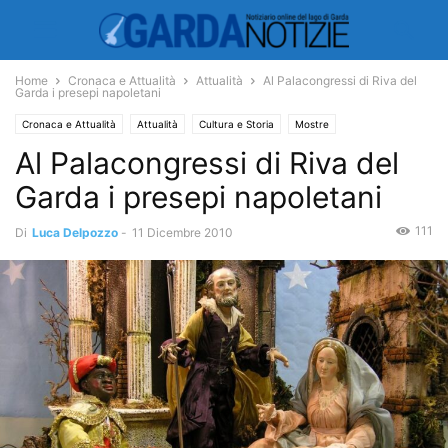
Home
Cronaca e Attualità
Attualità
Al Palacongressi di Riva del
Garda i presepi napoletani
Cronaca e Attualità
Attualità
Cultura e Storia
Mostre
Al Palacongressi di Riva del
Garda i presepi napoletani
111
Di
Luca Delpozzo
-
11 Dicembre 2010