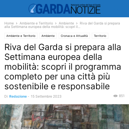
Home
Ambiente e Territorio
Ambiente
Riva del Garda si prepara
alla Settimana europea della mobilità: scopri il...
Ambiente e Territorio
Ambiente
Cronaca e Attualità
Territorio
Riva del Garda si prepara alla
Settimana europea della
mobilità: scopri il programma
completo per una città più
sostenibile e responsabile
851
Di
Redazione
-
15 Settembre 2023