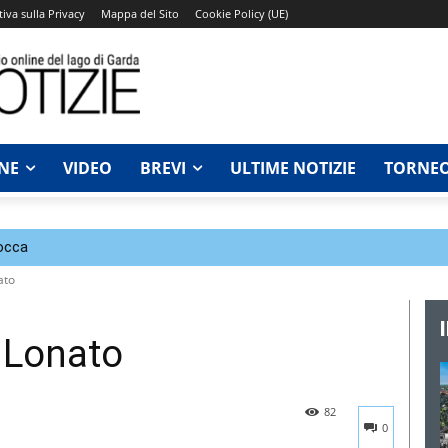
iva sulla Privacy
Mappa del Sito
Cookie Policy (UE)
NE
VIDEO
BREVI
ULTIME NOTIZIE
TORNEO
Rocca
ato
i Lonato
82
0