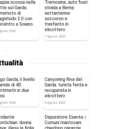
ppia scossa nella
Tremosine, auto fuori
tte sul Garda:
strada a Berna:
rremoto di
settantenne
gnitudo 2.0 con
soccorso e
icentro a Soiano
trasferito in
elicottero
gosto 2026
7 Agosto 2026
tualità
go Garda, il livello
Canyoning Riva del
ende di 40
Garda: turista ferita e
ntimetri in due
recuperata in
si
elicottero
gosto 2026
6 Agosto 2026
cidente
Depuratore Esenta: i
ntichiari: donna
Comuni mantovani
ave, illesa la figlia
chiedono garanzie