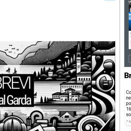
B
Co
ne
po
16
so
7 A