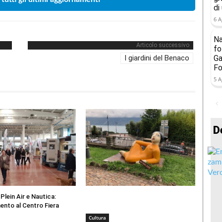
di
6 A
Na
Articolo successivo
fo
I giardini del Benaco
Ga
Fo
5 A
D
Plein Air e Nautica:
ento al Centro Fiera
Cultura