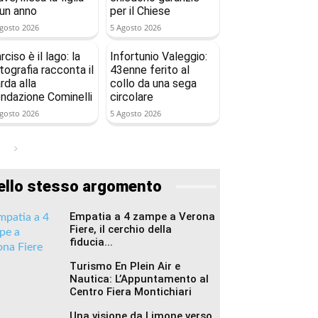
 un anno
per il Chiese
gosto 2026
5 Agosto 2026
rciso è il lago: la
Infortunio Valeggio:
tografia racconta il
43enne ferito al
rda alla
collo da una sega
ndazione Cominelli
circolare
gosto 2026
5 Agosto 2026
ello stesso argomento
Empatia a 4 zampe a Verona
Fiere, il cerchio della
fiducia...
Turismo En Plein Air e
Nautica: L’Appuntamento al
Centro Fiera Montichiari
Una visione da Limone verso