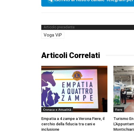
Articolo precedente
Voga ViP
Articoli Correlati
Cronaca e Attualità
Fiere
Empatia a 4 zampe a Verona Fiere, il
Turismo En 
cerchio della fiducia tra cani e
L’Appuntam
inclusione
Montichiari