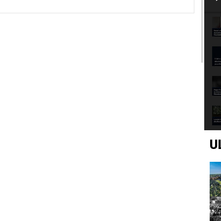
Sito
Web:
U