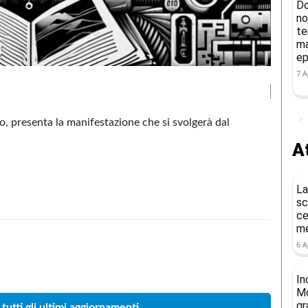
Do
no
te
ma
ep
7 A
ato, presenta la manifestazione che si svolgerà dal
At
La
sc
ce
me
6 A
Condividere
In
Mo
gr
 tutti gli ultimi aggiornamenti