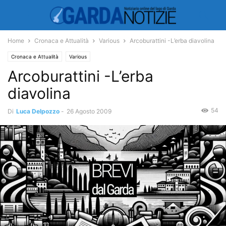
Home
Cronaca e Attualità
Various
Arcoburattini -L’erba diavolina
Cronaca e Attualità
Various
Arcoburattini -L’erba
diavolina
54
Di
Luca Delpozzo
-
26 Agosto 2009