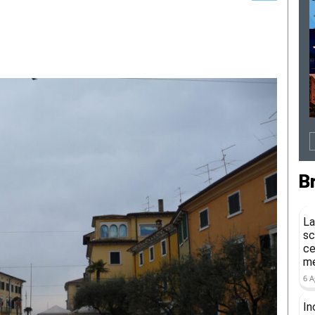
B
La
sc
ce
me
6 A
In