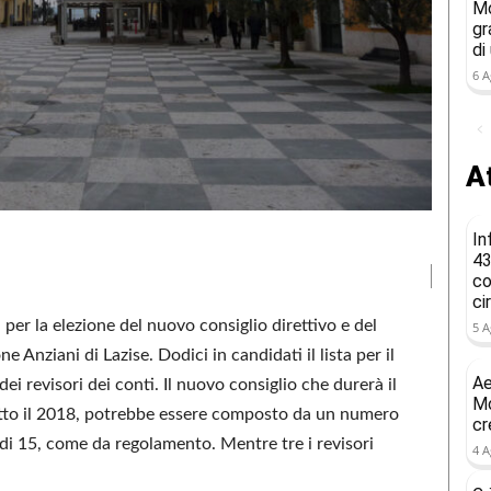
Mo
gr
di
6 A
At
In
43
co
ci
i per la elezione del nuovo consiglio direttivo e del
5 A
ne Anziani di Lazise. Dodici in candidati il lista per il
Ae
dei revisori dei conti. Il nuovo consiglio che durerà il
Mo
utto il 2018, potrebbe essere composto da un numero
cr
di 15, come da regolamento. Mentre tre i revisori
4 A