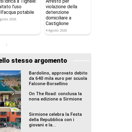
isi idrica a Tignale:
Arresto per
mitato l’uso
violazione della
ll’acqua potabile
detenzione
domiciliare a
gosto 2026
Castiglione
4 Agosto 2026
ello stesso argomento
Bardolino, approvato debito
da 640 mila euro per scuola
Falcone-Borsellino
On The Road: conclusa la
nona edizione a Sirmione
Sirmione celebra la Festa
della Repubblica con i
giovani e la...