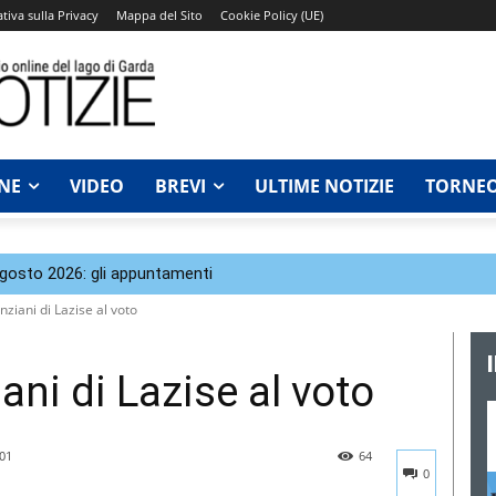
tiva sulla Privacy
Mappa del Sito
Cookie Policy (UE)
NE
VIDEO
BREVI
ULTIME NOTIZIE
TORNEO
agosto 2026: gli appuntamenti
ziani di Lazise al voto
ni di Lazise al voto
.01
64
0