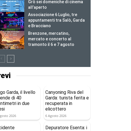
Grò sei domeniche di cinema
all’aperto
Associazione 6 Luglio, tre
appuntamenti tra Salò, Garda
e Bracciano
Brenzone, mercatino,
mercato e concerto al
tramonto il 6 e 7 agosto
revi
go Garda, il livello
Canyoning Riva del
ende di 40
Garda: turista ferita e
ntimetri in due
recuperata in
si
elicottero
gosto 2026
6 Agosto 2026
cidente
Depuratore Esenta: i