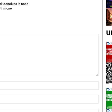
d: conclusa la nona
Sirmione
U
Nome:*
Email:*
Sito