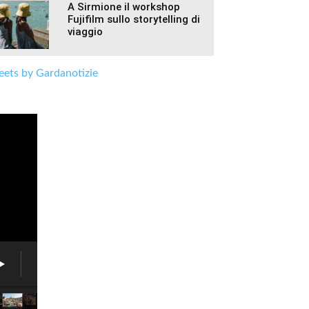
A Sirmione il workshop
Fujifilm sullo storytelling di
viaggio
ets by Gardanotizie
Fiera
delle