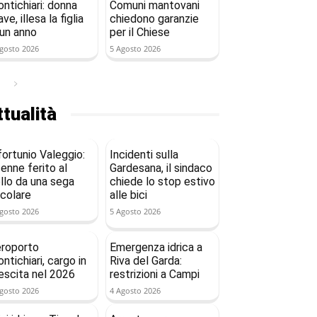
ntichiari: donna
Comuni mantovani
ave, illesa la figlia
chiedono garanzie
 un anno
per il Chiese
gosto 2026
5 Agosto 2026
tualità
fortunio Valeggio:
Incidenti sulla
enne ferito al
Gardesana, il sindaco
llo da una sega
chiede lo stop estivo
rcolare
alle bici
gosto 2026
5 Agosto 2026
roporto
Emergenza idrica a
ntichiari, cargo in
Riva del Garda:
escita nel 2026
restrizioni a Campi
gosto 2026
4 Agosto 2026