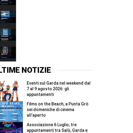
Grazie
00:37
2026,
quattro
Associazione
giorni
6
e
Luglio,
00:37
due
tre
notti
appuntamenti
Films
per
tra
on
i
Salò,
the
00:37
Madonnari
Garda
Beach,
#Shorts
e
a
Brenzone,
Bracciano
Punta
mercatino,
#Shorts
Grò
mercato
00:37
sei
e
domeniche
concerto
LTIME NOTIZIE
di
al
cinema
tramonto
all’aperto
il
Eventi sul Garda nel weekend dal
#Shorts
6
e
7 al 9 agosto 2026: gli
7
appuntamenti
agosto
#Shorts
Films on the Beach, a Punta Grò
sei domeniche di cinema
all’aperto
Associazione 6 Luglio, tre
appuntamenti tra Salò, Garda e