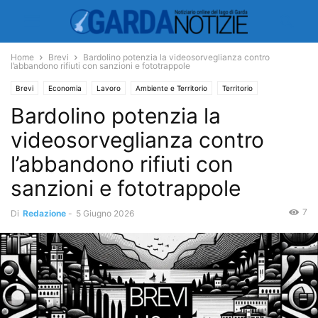
Home
Brevi
Bardolino potenzia la videosorveglianza contro
l’abbandono rifiuti con sanzioni e fototrappole
Brevi
Economia
Lavoro
Ambiente e Territorio
Territorio
Bardolino potenzia la
videosorveglianza contro
l’abbandono rifiuti con
sanzioni e fototrappole
7
Di
Redazione
-
5 Giugno 2026