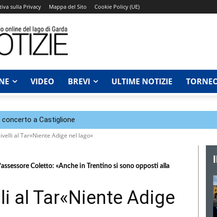
iva sulla Privacy
Mappa del Sito
Cookie Policy (UE)
NE
VIDEO
BREVI
ULTIME NOTIZIE
TORNEO
n concerto a Castiglione
 livelli al Tar«Niente Adige nel lago»
assessore Coletto: «Anche in Trentino si sono opposti alla
elli al Tar«Niente Adige