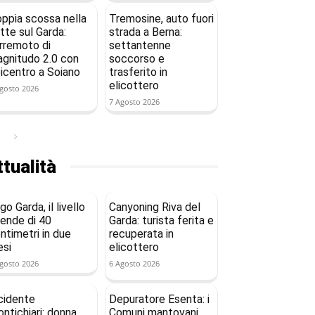
ppia scossa nella
Tremosine, auto fuori
tte sul Garda:
strada a Berna:
rremoto di
settantenne
gnitudo 2.0 con
soccorso e
icentro a Soiano
trasferito in
elicottero
gosto 2026
7 Agosto 2026
tualità
go Garda, il livello
Canyoning Riva del
ende di 40
Garda: turista ferita e
ntimetri in due
recuperata in
si
elicottero
gosto 2026
6 Agosto 2026
cidente
Depuratore Esenta: i
ntichiari: donna
Comuni mantovani