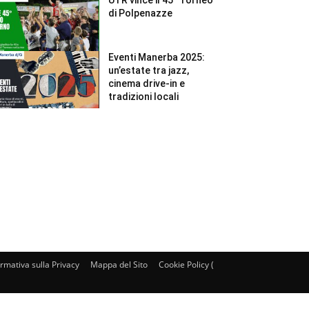
di Polpenazze
Eventi Manerba 2025:
un’estate tra jazz,
cinema drive-in e
tradizioni locali
ormativa sulla Privacy
Mappa del Sito
Cookie Policy (UE)