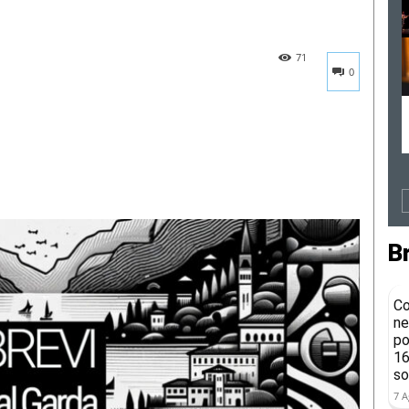
71
0
B
Co
ne
po
16
so
7 A