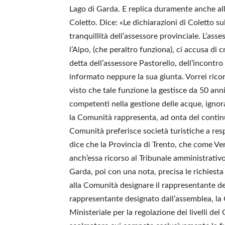
Lago di Garda. E replica duramente anche all’
Coletto. Dice: «Le dichiarazioni di Coletto s
tranquillità dell’assessore provinciale. L’ass
l’Aipo, (che peraltro funziona), ci accusa di c
detta dell’assessore Pastorello, dell’incont
informato neppure la sua giunta. Vorrei ricor
visto che tale funzione la gestisce da 50 anni
competenti nella gestione delle acque, ignora
la Comunità rappresenta, ad onta del continu
Comunità preferisce società turistiche a res
dice che la Provincia di Trento, che come Ve
anch’essa ricorso al Tribunale amministrati
Garda, poi con una nota, precisa le richiesta
alla Comunità designare il rappresentante dei
rappresentante designato dall’assemblea, l
Ministeriale per la regolazione dei livelli de