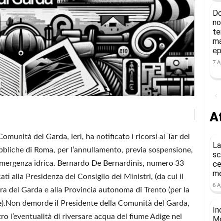
Do
no
te
ma
ep
7 A
At
omunità del Garda, ieri, ha notificato i ricorsi al Tar del
La
ubbliche di Roma, per l’annullamento, previa sospensione,
sc
emergenza idrica, Bernardo De Bernardinis, numero 33
ce
me
ati alla Presidenza del Consiglio dei Ministri, (da cui il
6 A
a del Garda e alla Provincia autonoma di Trento (per la
ge).Non demorde il Presidente della Comunità del Garda,
In
ro l’eventualità di riversare acqua del fiume Adige nel
Mo