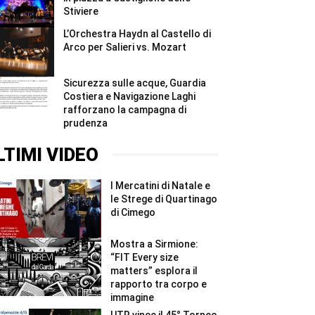
Stiviere
L’Orchestra Haydn al Castello di
Arco per Salieri vs. Mozart
Sicurezza sulle acque, Guardia
Costiera e Navigazione Laghi
rafforzano la campagna di
prudenza
LTIMI VIDEO
I Mercatini di Natale e
le Strege di Quartinago
di Cimego
Mostra a Sirmione:
“FIT Every size
matters” esplora il
rapporto tra corpo e
immagine
UTR vince il 45° Torneo