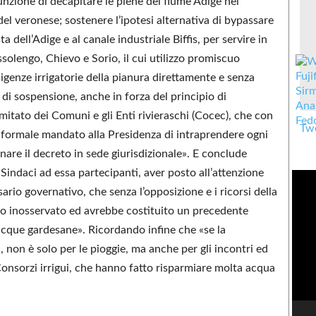
nzione di decapitare le piene del fiume Adige nel
del veronese; sostenere l’ipotesi alternativa di bypassare
ta dell’Adige e al canale industriale Biffis, per servire in
ssolengo, Chievo e Sorio, il cui utilizzo promiscuo
genze irrigatorie della pianura direttamente e senza
di sospensione, anche in forza del principio di
mitato dei Comuni e gli Enti rivieraschi (Cocec), che con
Twe
to formale mandato alla Presidenza di intraprendere ogni
are il decreto in sede giurisdizionale». E conclude
Sindaci ad essa partecipanti, aver posto all’attenzione
ario governativo, che senza l’opposizione e i ricorsi della
o inosservato ed avrebbe costituito un precedente
 acque gardesane». Ricordando infine che «se la
a, non è solo per le pioggie, ma anche per gli incontri ed
onsorzi irrigui, che hanno fatto risparmiare molta acqua