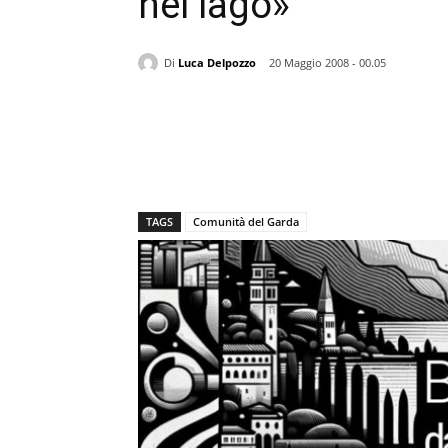
nel lago»
Di
Luca Delpozzo
20 Maggio 2008 - 00.05
TAGS
Comunità del Garda