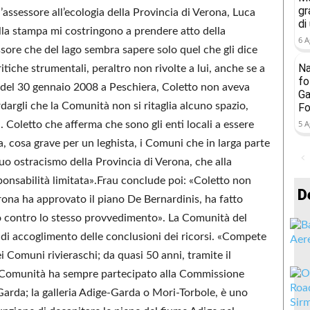
gr
assessore all’ecologia della Provincia di Verona, Luca
di
ulla stampa mi costringono a prendere atto della
6 A
essore che del lago sembra sapere solo quel che gli dice
Na
ritiche strumentali, peraltro non rivolte a lui, anche se a
fo
ro del 30 gennaio 2008 a Peschiera, Coletto non aveva
Ga
dargli che la Comunità non si ritaglia alcuno spazio,
Fo
5 A
. Coletto che afferma che sono gli enti locali a essere
, cosa grave per un leghista, i Comuni che in larga parte
o ostracismo della Provincia di Verona, che alla
ponsabilità limitata».Frau conclude poi: «Coletto non
D
rona ha approvato il piano De Bernardinis, ha fatto
vo contro lo stesso provvedimento». La Comunità del
 di accoglimento delle conclusioni dei ricorsi. «Compete
 Comuni rivieraschi; da quasi 50 anni, tramite il
a Comunità ha sempre partecipato alla Commissione
l Garda; la galleria Adige-Garda o Mori-Torbole, è uno