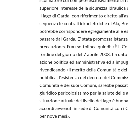
scolmatore cui compete esclusivamente la fu
superiore interesse della sicurezza idraulica 
il lago di Garda, con riferimento diretto all’as
sequenza le centrali idroelettriche di Ala, Bu
potrebbe corrispondere egregiamente alle esi
passare dal Garda. E’ stata promossa istanza 
precauzione».Frau sottolinea quindi: «È il Co
l’ordine del giorno del 7 aprile 2008, ha da
azione politica ed amministrativa ed a impugn
rivendicando «il merito della Comunità e dei 
pubblica, l’esistenza del decreto del Commiss
Comunità e dei suoi Comuni, sarebbe passat
giuridico pericolosissimo per la salute delle
situazione attuale del livello del lago è buon
accordi avvenuti in sede di Comunità con i C
per nove mesi».