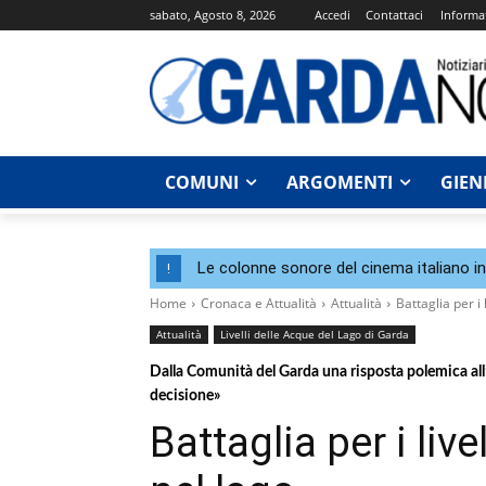
sabato, Agosto 8, 2026
Accedi
Contattaci
Informat
COMUNI
ARGOMENTI
GIEN
Le colonne sonore del cinema italiano i
!
Home
Cronaca e Attualità
Attualità
Battaglia per i
Attualità
Livelli delle Acque del Lago di Garda
Dalla Comunità del Garda una risposta polemica all’
decisione»
Battaglia per i liv