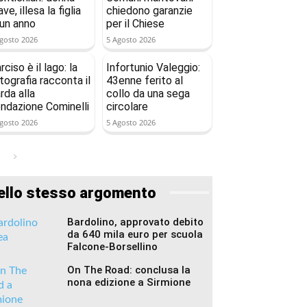
ave, illesa la figlia
chiedono garanzie
 un anno
per il Chiese
gosto 2026
5 Agosto 2026
rciso è il lago: la
Infortunio Valeggio:
tografia racconta il
43enne ferito al
rda alla
collo da una sega
ndazione Cominelli
circolare
gosto 2026
5 Agosto 2026
ello stesso argomento
Bardolino, approvato debito
da 640 mila euro per scuola
Falcone-Borsellino
On The Road: conclusa la
nona edizione a Sirmione