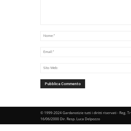
Commento:
© 1999-2024 Gardanotizie tutti i diritti riservati - Reg. T
16/06/2000 Dir. Resp. Luca Delpozzo