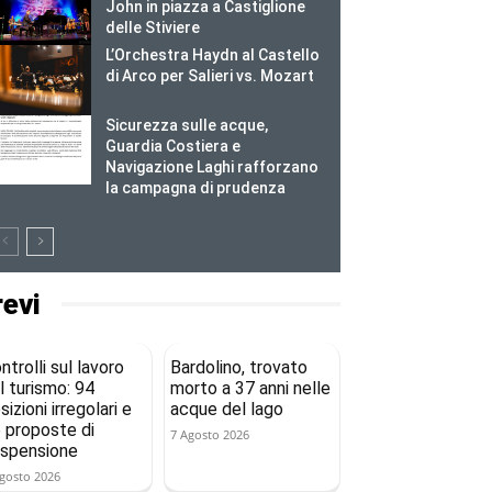
John in piazza a Castiglione
delle Stiviere
L’Orchestra Haydn al Castello
di Arco per Salieri vs. Mozart
Sicurezza sulle acque,
Guardia Costiera e
Navigazione Laghi rafforzano
la campagna di prudenza
revi
ntrolli sul lavoro
Bardolino, trovato
l turismo: 94
morto a 37 anni nelle
sizioni irregolari e
acque del lago
 proposte di
7 Agosto 2026
spensione
gosto 2026