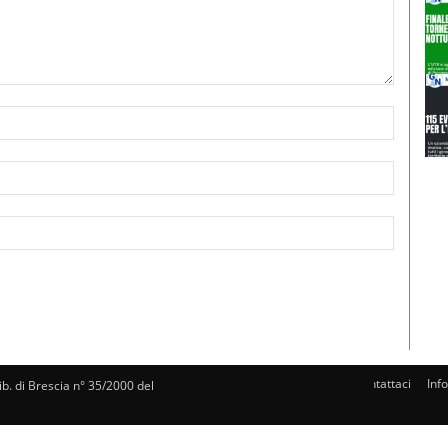
Nome:*
Email:*
Sito
Web:
Contattaci
Inf
rib. di Brescia n° 35/2000 del