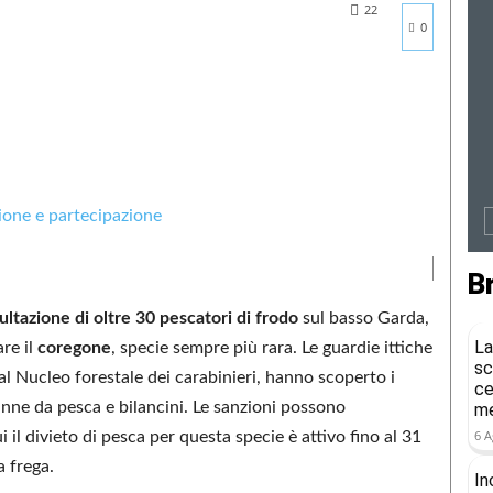
22
0
B
ltazione di oltre 30 pescatori di frodo
sul basso Garda,
La
are il
coregone
, specie sempre più rara. Le guardie ittiche
sc
 al Nucleo forestale dei carabinieri, hanno scoperto i
ce
nne da pesca e bilancini. Le sanzioni possono
me
6 A
 il divieto di pesca per questa specie è attivo fino al 31
a frega.
In