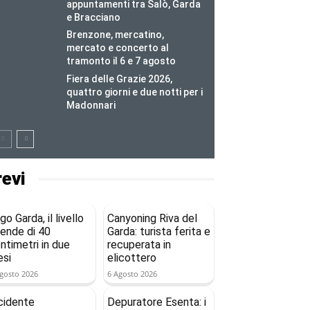
appuntamenti tra Salò, Garda
e Bracciano
Brenzone, mercatino,
mercato e concerto al
tramonto il 6 e 7 agosto
Fiera delle Grazie 2026,
quattro giorni e due notti per i
Madonnari
revi
go Garda, il livello
Canyoning Riva del
ende di 40
Garda: turista ferita e
ntimetri in due
recuperata in
si
elicottero
gosto 2026
6 Agosto 2026
cidente
Depuratore Esenta: i