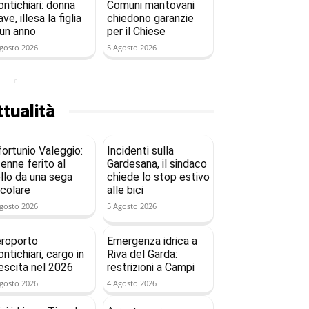
ntichiari: donna
Comuni mantovani
ave, illesa la figlia
chiedono garanzie
 un anno
per il Chiese
gosto 2026
5 Agosto 2026
tualità
fortunio Valeggio:
Incidenti sulla
enne ferito al
Gardesana, il sindaco
llo da una sega
chiede lo stop estivo
rcolare
alle bici
gosto 2026
5 Agosto 2026
roporto
Emergenza idrica a
ntichiari, cargo in
Riva del Garda:
escita nel 2026
restrizioni a Campi
gosto 2026
4 Agosto 2026