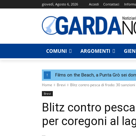
giovedì, Agosto 6, 2026
Accedi
Contattaci
Informa
COMUNI
ARGOMENTI
GIE
Films on the Beach, a Punta Grò sei dom
!
Home
Brevi
Blitz contro pesca di frodo: 30 sanzioni 
Brevi
Blitz contro pesca
per coregoni al la