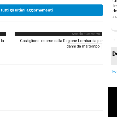
Cr
li
 tutti gli ultimi aggiornamenti
de
4 A
Articolo successivo
 la
Castiglione: risorse dalla Regione Lombardia per
danni da maltempo
D
Twe