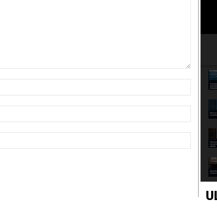
Nome:*
Email:*
Sito
Web:
U