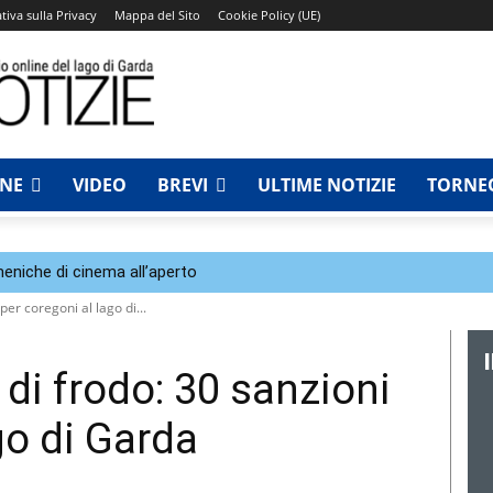
tiva sulla Privacy
Mappa del Sito
Cookie Policy (UE)
NNE
VIDEO
BREVI
ULTIME NOTIZIE
TORNEO
eniche di cinema all’aperto
per coregoni al lago di...
 di frodo: 30 sanzioni
go di Garda