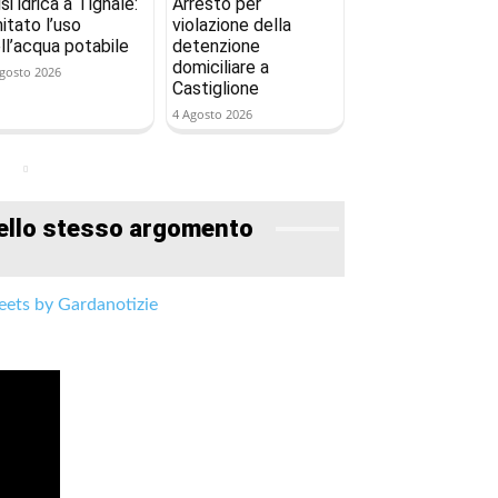
isi idrica a Tignale:
Arresto per
mitato l’uso
violazione della
ll’acqua potabile
detenzione
domiciliare a
gosto 2026
Castiglione
4 Agosto 2026
ello stesso argomento
ets by Gardanotizie