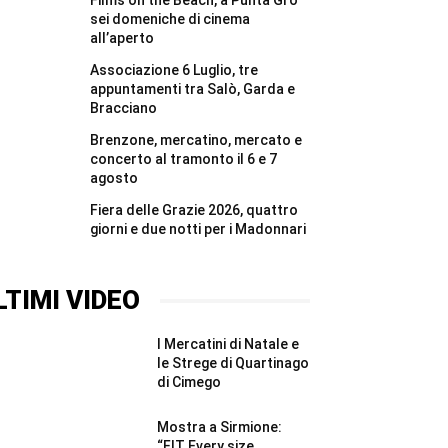
Films on the Beach, a Punta Grò
#Shorts
vita
del
sei domeniche di cinema
bunker
all’aperto
di
Affi
Associazione 6 Luglio, tre
#Shorts
appuntamenti tra Salò, Garda e
Bracciano
Brenzone, mercatino, mercato e
concerto al tramonto il 6 e 7
agosto
Fiera delle Grazie 2026, quattro
giorni e due notti per i Madonnari
LTIMI VIDEO
I Mercatini di Natale e
le Strege di Quartinago
di Cimego
Mostra a Sirmione:
“FIT Every size