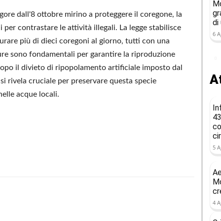
Mo
gr
ore dall'8 ottobre mirino a proteggere il coregone, la
di
 per contrastare le attività illegali. La legge stabilisce
6 A
rare più di dieci coregoni al giorno, tutti con una
re sono fondamentali per garantire la riproduzione
opo il divieto di ripopolamento artificiale imposto dal
At
si rivela cruciale per preservare questa specie
elle acque locali.
In
43
co
ci
5 A
Ae
Mo
cr
4 A
Condividere