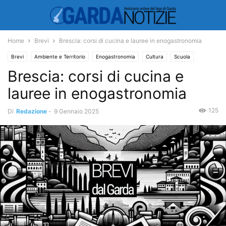
Home
Brevi
Brescia: corsi di cucina e lauree in enogastronomia
Brevi
Ambiente e Territorio
Enogastronomia
Cultura
Scuola
Brescia: corsi di cucina e
lauree in enogastronomia
125
Di
Redazione
-
9 Gennaio 2025