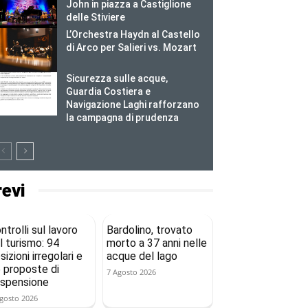
John in piazza a Castiglione
delle Stiviere
L’Orchestra Haydn al Castello
di Arco per Salieri vs. Mozart
Sicurezza sulle acque,
Guardia Costiera e
Navigazione Laghi rafforzano
la campagna di prudenza
revi
ntrolli sul lavoro
Bardolino, trovato
l turismo: 94
morto a 37 anni nelle
sizioni irregolari e
acque del lago
 proposte di
7 Agosto 2026
spensione
gosto 2026