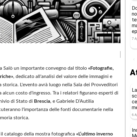
Do
no
te
ma
ep
7 A
à a Salò un importante convegno dal titolo
«Fotografie,
At
riche»
, dedicato all'analisi del valore delle immagini e
a storica. L'evento avrà luogo nella Sala dei Provveditori
La
alcun costo d'ingresso. Tra i relatori figurano esperti di
sc
hivio di Stato di
Brescia
, e Gabriele D’Autilia
ce
me
scuteranno l'importanza delle fonti documentarie nella
6 A
emoria storica.
In
il catalogo della mostra fotografica
«L’ultimo inverno
Mo