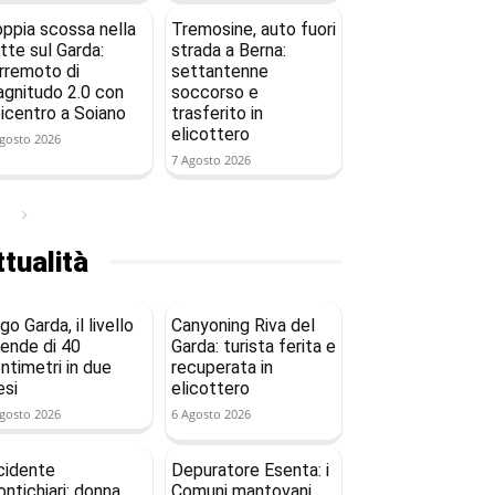
ppia scossa nella
Tremosine, auto fuori
tte sul Garda:
strada a Berna:
rremoto di
settantenne
gnitudo 2.0 con
soccorso e
icentro a Soiano
trasferito in
elicottero
gosto 2026
7 Agosto 2026
tualità
go Garda, il livello
Canyoning Riva del
ende di 40
Garda: turista ferita e
ntimetri in due
recuperata in
si
elicottero
gosto 2026
6 Agosto 2026
cidente
Depuratore Esenta: i
ntichiari: donna
Comuni mantovani