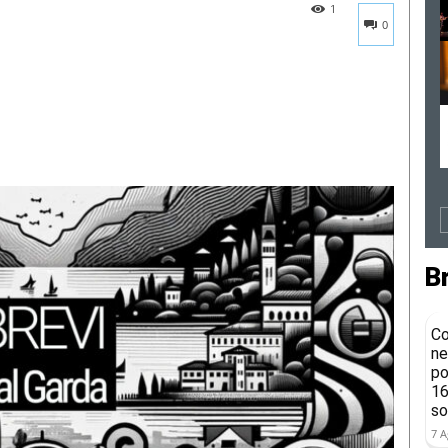
1
0
B
Co
ne
po
16
so
7 A