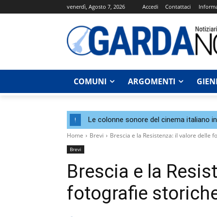
venerdì, Agosto 7, 2026
Accedi
Contattaci
Informa
COMUNI
ARGOMENTI
GIEN
Le colonne sonore del cinema italiano i
!
Home
Brevi
Brescia e la Resistenza: il valore delle f
Brevi
Brescia e la Resist
fotografie storich