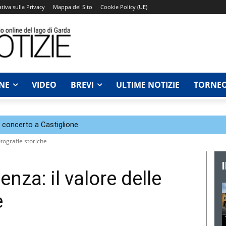
tiva sulla Privacy
Mappa del Sito
Cookie Policy (UE)
NE
VIDEO
BREVI
ULTIME NOTIZIE
TORNEO
n concerto a Castiglione
otografie storiche
enza: il valore delle
e