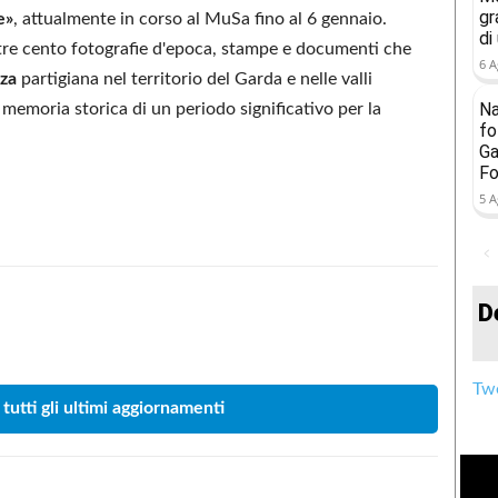
gr
e»
, attualmente in corso al MuSa fino al 6 gennaio.
di
ltre cento fotografie d'epoca, stampe e documenti che
6 A
za
partigiana nel territorio del Garda e nelle valli
Na
memoria storica di un periodo significativo per la
fo
Ga
Fo
5 A
D
Condividere
Twe
 tutti gli ultimi aggiornamenti