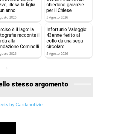
ave, illesa la figlia
chiedono garanzie
 un anno
per il Chiese
gosto 2026
5 Agosto 2026
rciso è il lago: la
Infortunio Valeggio:
tografia racconta il
43enne ferito al
rda alla
collo da una sega
ndazione Cominelli
circolare
gosto 2026
5 Agosto 2026
ello stesso argomento
ets by Gardanotizie