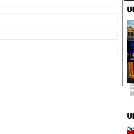
U
Nome:*
Email:*
Sito
Web:
U