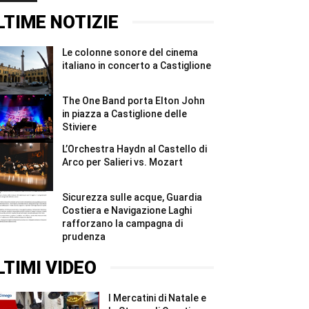
#Shorts
ridurre
2026,
gli
quattro
LTIME NOTIZIE
sprechi
giorni
#Shorts
e
due
Le colonne sonore del cinema
notti
per
italiano in concerto a Castiglione
i
Madonnari
#Shorts
The One Band porta Elton John
in piazza a Castiglione delle
Stiviere
L’Orchestra Haydn al Castello di
Arco per Salieri vs. Mozart
Sicurezza sulle acque, Guardia
Costiera e Navigazione Laghi
rafforzano la campagna di
prudenza
LTIMI VIDEO
I Mercatini di Natale e