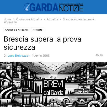
Home
Cronaca e Attualità
Attualità
Brescia supera la prova
sicurezza
Cronaca e Attualità
Attualità
Brescia supera la prova
sicurezza
62
Di
Luca Delpozzo
-
4 Aprile 2008