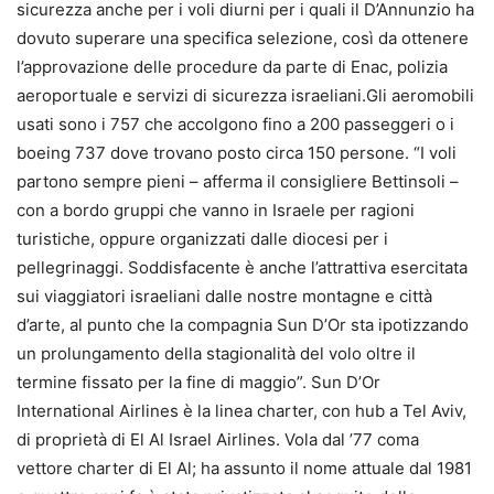
sicurezza anche per i voli diurni per i quali il D’Annunzio ha
dovuto superare una specifica selezione, così da ottenere
l’approvazione delle procedure da parte di Enac, polizia
aeroportuale e servizi di sicurezza israeliani.Gli aeromobili
usati sono i 757 che accolgono fino a 200 passeggeri o i
boeing 737 dove trovano posto circa 150 persone. “I voli
partono sempre pieni – afferma il consigliere Bettinsoli –
con a bordo gruppi che vanno in Israele per ragioni
turistiche, oppure organizzati dalle diocesi per i
pellegrinaggi. Soddisfacente è anche l’attrattiva esercitata
sui viaggiatori israeliani dalle nostre montagne e città
d’arte, al punto che la compagnia Sun D’Or sta ipotizzando
un prolungamento della stagionalità del volo oltre il
termine fissato per la fine di maggio”. Sun D’Or
International Airlines è la linea charter, con hub a Tel Aviv,
di proprietà di El Al Israel Airlines. Vola dal ’77 coma
vettore charter di El Al; ha assunto il nome attuale dal 1981