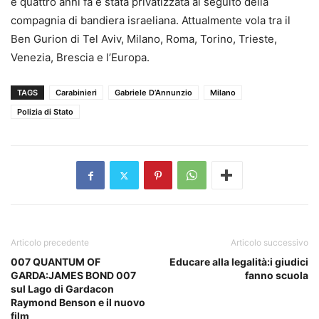
e quattro anni fa è stata privatizzata al seguito della
compagnia di bandiera israeliana. Attualmente vola tra il
Ben Gurion di Tel Aviv, Milano, Roma, Torino, Trieste,
Venezia, Brescia e l’Europa.
TAGS
Carabinieri
Gabriele D’Annunzio
Milano
Polizia di Stato
Articolo precedente
Articolo successivo
007 QUANTUM OF
Educare alla legalità:i giudici
GARDA:JAMES BOND 007
fanno scuola
sul Lago di Gardacon
Raymond Benson e il nuovo
film