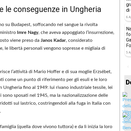
gr
6 e le conseguenze in Ungheria
di
6 A
ano su Budapest, soffocando nel sangue la rivolta
Na
 ministro
Imre Nagy
, che aveva appoggiato l’insurrezione,
fo
Ga
 posto viene preso da
Janos Kadar
, considerato
Fo
e, le libertà personali vengono sopresse e migliaia di
5 A
isce l’attività di Mario Hoffer e di sua moglie Erzsébet,
i come un punto di riferimento per gli esuli e le loro
D
 Ungheria fino al 1949: lui rivano industriale tessile, lei
i sono sposati nel 1945, ma la nazionalizzazione delle
dotti sul lastrico, costringendoli alla fuga in Italia con
.
iglia (quella dove vivono tuttora) e da lì inizia la loro