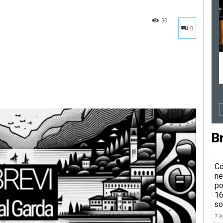
50
0
B
Co
ne
po
16
so
7 A