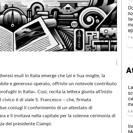
Do
no
te
ma
ep
7 A
At
heresi esuli in Italia emerge che Lei e Sua moglie, la
bile e generoso operato, offriste un notevole contributo
La
ofughi in Italia». Così, recita la lettera giunta all’inizio
sc
ce
 civico 6 di viale S. Francesco – che, firmata
me
ue coniugi il conferimento di un attestato di
6 A
 e li invitava nella capitale per la solenne cerimonia di
nza del presidente Ciampi.
In
Mo