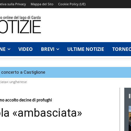
tiva sulla Privacy
Mappa del Sito
Cookie Policy (UE)
NE
VIDEO
BREVI
ULTIME NOTIZIE
TORNEO
n concerto a Castiglione
ciata» ungherese
nno accolto decine di profughi
ola «ambasciata»