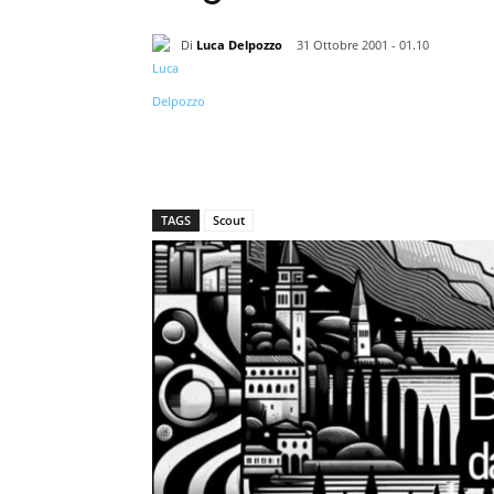
Di
Luca Delpozzo
31 Ottobre 2001 - 01.10
TAGS
Scout