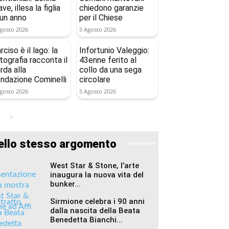
ave, illesa la figlia
chiedono garanzie
 un anno
per il Chiese
gosto 2026
5 Agosto 2026
rciso è il lago: la
Infortunio Valeggio:
tografia racconta il
43enne ferito al
rda alla
collo da una sega
ndazione Cominelli
circolare
gosto 2026
5 Agosto 2026
ello stesso argomento
West Star & Stone, l’arte
inaugura la nuova vita del
bunker...
Sirmione celebra i 90 anni
dalla nascita della Beata
Benedetta Bianchi...