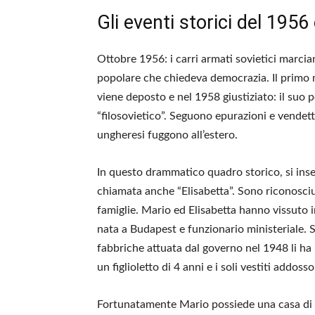
Gli eventi storici del 195
Ottobre 1956: i carri armati sovietici marci
popolare che chiedeva democrazia. Il primo
viene deposto e nel 1958 giustiziato: il suo
“filosovietico”. Seguono epurazioni e vendett
ungheresi fuggono all’estero.
In questo drammatico quadro storico, si inser
chiamata anche “Elisabetta”. Sono riconosciut
famiglie. Mario ed Elisabetta hanno vissuto in
nata a Budapest e funzionario ministeriale. S
fabbriche attuata dal governo nel 1948 li ha ri
un figlioletto di 4 anni e i soli vestiti addosso
Fortunatamente Mario possiede una casa di fam