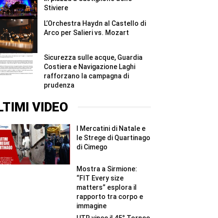
Stiviere
L’Orchestra Haydn al Castello di
Arco per Salieri vs. Mozart
Sicurezza sulle acque, Guardia
Costiera e Navigazione Laghi
rafforzano la campagna di
prudenza
LTIMI VIDEO
I Mercatini di Natale e
le Strege di Quartinago
di Cimego
Mostra a Sirmione:
“FIT Every size
matters” esplora il
rapporto tra corpo e
immagine
UTR vince il 45° Torneo