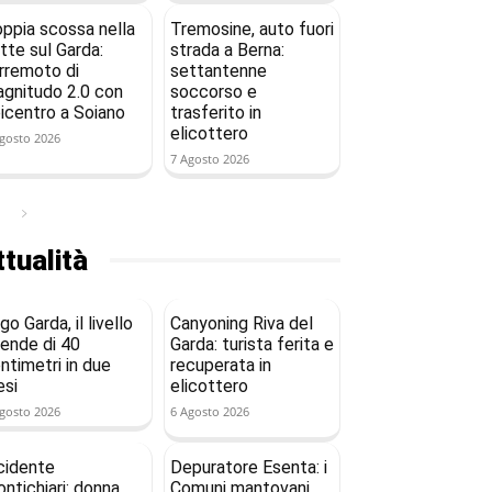
ppia scossa nella
Tremosine, auto fuori
tte sul Garda:
strada a Berna:
rremoto di
settantenne
gnitudo 2.0 con
soccorso e
icentro a Soiano
trasferito in
elicottero
gosto 2026
7 Agosto 2026
tualità
go Garda, il livello
Canyoning Riva del
ende di 40
Garda: turista ferita e
ntimetri in due
recuperata in
si
elicottero
gosto 2026
6 Agosto 2026
cidente
Depuratore Esenta: i
ntichiari: donna
Comuni mantovani