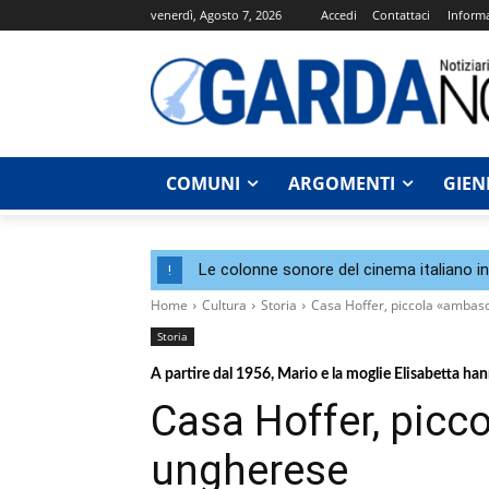
venerdì, Agosto 7, 2026
Accedi
Contattaci
Informa
COMUNI
ARGOMENTI
GIEN
Le colonne sonore del cinema italiano i
!
Home
Cultura
Storia
Casa Hoffer, piccola «ambas
Storia
A partire dal 1956, Mario e la moglie Elisabetta ha
Casa Hoffer, picc
ungherese