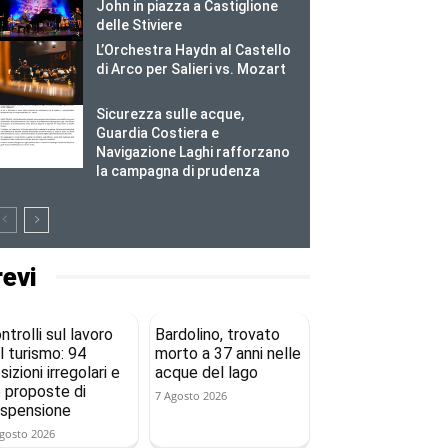
John in piazza a Castiglione
delle Stiviere
L’Orchestra Haydn al Castello
di Arco per Salieri vs. Mozart
Sicurezza sulle acque,
Guardia Costiera e
Navigazione Laghi rafforzano
la campagna di prudenza
revi
ntrolli sul lavoro
Bardolino, trovato
l turismo: 94
morto a 37 anni nelle
sizioni irregolari e
acque del lago
 proposte di
7 Agosto 2026
spensione
gosto 2026