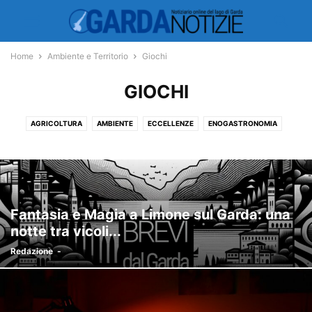
Home
Ambiente e Territorio
Giochi
GIOCHI
AGRICOLTURA
AMBIENTE
ECCELLENZE
ENOGASTRONOMIA
GIOCHI
METEO
TERRITORIO
Fantasia e Magia a Limone sul Garda: una
notte tra vicoli...
Redazione
-