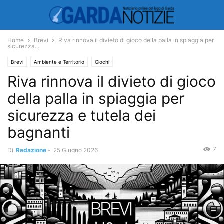
Home
Brevi
Riva rinnova il divieto di gioco della palla in spiaggia per
sicurezza...
Brevi
Ambiente e Territorio
Giochi
Riva rinnova il divieto di gioco
della palla in spiaggia per
sicurezza e tutela dei
bagnanti
7
Di
Redazione
-
25 Giugno 2026