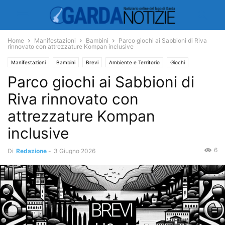
Home
Manifestazioni
Bambini
Parco giochi ai Sabbioni di Riva
rinnovato con attrezzature Kompan inclusive
Manifestazioni
Bambini
Brevi
Ambiente e Territorio
Giochi
Parco giochi ai Sabbioni di
Riva rinnovato con
attrezzature Kompan
inclusive
6
Di
Redazione
-
3 Giugno 2026