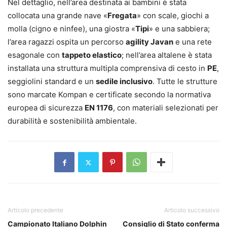
Nel dettaglio, nell’area destinata ai bambini è stata
collocata una grande nave «
Fregata
» con scale, giochi a
molla (cigno e ninfee), una giostra «
Tipi
» e una sabbiera;
l’area ragazzi ospita un percorso
agility Javan
e una rete
esagonale con
tappeto elastico
; nell’area altalene è stata
installata una struttura multipla comprensiva di cesto in
PE
,
seggiolini standard e un
sedile inclusivo
. Tutte le strutture
sono marcate Kompan e certificate secondo la normativa
europea di sicurezza
EN 1176
, con materiali selezionati per
durabilità e sostenibilità ambientale.
Articolo precedente
Articolo successivo
Campionato Italiano Dolphin
Consiglio di Stato conferma