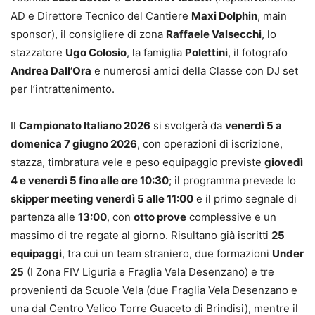
AD e Direttore Tecnico del Cantiere
Maxi Dolphin
, main
sponsor), il consigliere di zona
Raffaele Valsecchi
, lo
stazzatore
Ugo Colosio
, la famiglia
Polettini
, il fotografo
Andrea Dall’Ora
e numerosi amici della Classe con DJ set
per l’intrattenimento.
Il
Campionato Italiano 2026
si svolgerà da
venerdì 5 a
domenica 7 giugno 2026
, con operazioni di iscrizione,
stazza, timbratura vele e peso equipaggio previste
giovedì
4 e venerdì 5 fino alle ore 10:30
; il programma prevede lo
skipper meeting venerdì 5 alle 11:00
e il primo segnale di
partenza alle
13:00
, con
otto prove
complessive e un
massimo di tre regate al giorno. Risultano già iscritti
25
equipaggi
, tra cui un team straniero, due formazioni
Under
25
(I Zona FIV Liguria e Fraglia Vela Desenzano) e tre
provenienti da Scuole Vela (due Fraglia Vela Desenzano e
una dal Centro Velico Torre Guaceto di Brindisi), mentre il