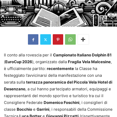
Il conto alla rovescia per il
Campionato Italiano Dolphin 81
(
EuroCup 2026
), organizzato dalla
Fraglia Vela Malcesine
,
è ufficialmente partito:
recentemente
la Classe ha
festeggiato l’avvicinarsi della manifestazione con una
serata sulla
terrazza panoramica del Piccola Vela Hotel di
Desenzano
, a cui hanno partecipato armatori, equipaggi e
rappresentanti del mondo sportivo e turistico tra cui il
Consigliere Federale
Domenico Foschini
, i consiglieri di
classe
Bocchio
e
Garrini
, i responsabili della Commissione
Tecnica
Luca Botter
e
Giovanni Pizzatti
(rispettivamente