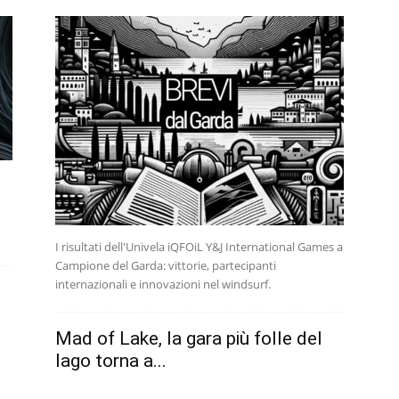
I risultati dell'Univela iQFOiL Y&J International Games a
Campione del Garda: vittorie, partecipanti
internazionali e innovazioni nel windsurf.
Mad of Lake, la gara più folle del
lago torna a...