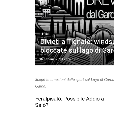
BREVI
Divieti a Tignale: windsu
bloccate sul lago di Ga
Redazione
-
21 Gennaio 2025
Scopri le emozioni dello sport sul Lago di Garda.
Garda.
Feralpisalò: Possibile Addio a
Salò?