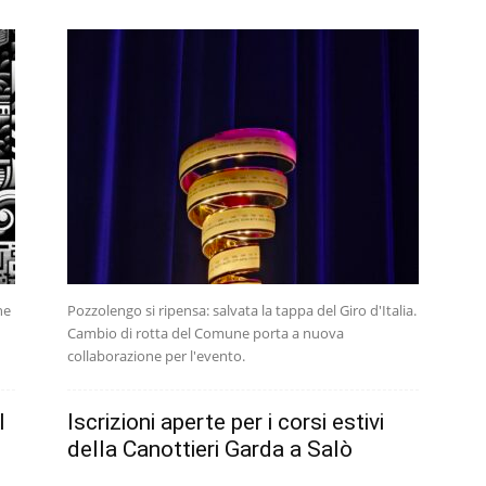
he
Pozzolengo si ripensa: salvata la tappa del Giro d'Italia.
Cambio di rotta del Comune porta a nuova
collaborazione per l'evento.
l
Iscrizioni aperte per i corsi estivi
della Canottieri Garda a Salò