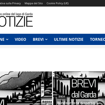
tiva sulla Privacy
Mappa del Sito
Cookie Policy (UE)
NE
VIDEO
BREVI
ULTIME NOTIZIE
TORNEO
BREVI
Windsurfista disperso a