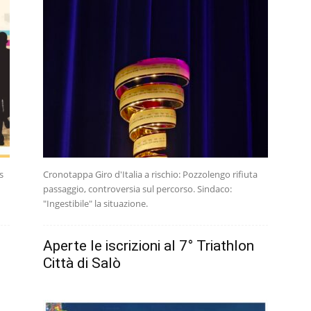
s
Cronotappa Giro d'Italia a rischio: Pozzolengo rifiuta
passaggio, controversia sul percorso. Sindaco:
"Ingestibile" la situazione.
Aperte le iscrizioni al 7° Triathlon
Città di Salò