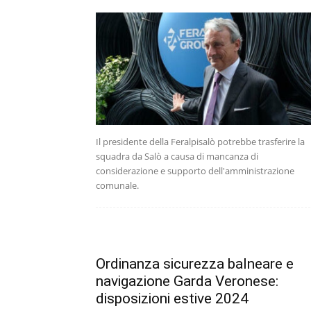
Il presidente della Feralpisalò potrebbe trasferire la
squadra da Salò a causa di mancanza di
considerazione e supporto dell'amministrazione
comunale.
Ordinanza sicurezza balneare e
navigazione Garda Veronese:
disposizioni estive 2024