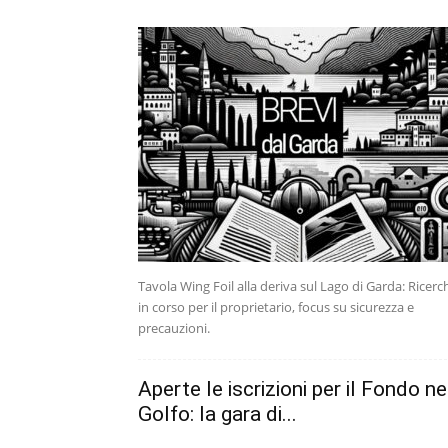
Tavola Wing Foil alla deriva sul Lago di Garda: Ricerc
in corso per il proprietario, focus su sicurezza e
precauzioni.
Aperte le iscrizioni per il Fondo ne
Golfo: la gara di...