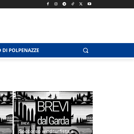
 DI POLPENAZZE
BREVI
Soccorso windsurfista a