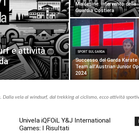
Malcesine: intervento della
Guardia Costiera
rf e attività
SPORT SUL GARDA
rda
Successo del Garda Karate
Team all’Austrian Junior O
2024
 Dalla vela al windsurf, dal trekking al ciclismo, ecco attività sporti
Univela iQFOiL Y&J International
Games: I Risultati