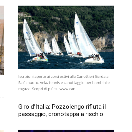
Iscrizioni aperte ai corsi estivi alla Canottieri Garda a
Salò: nuoto, vela, tennis e canottaggio per bambini e
ragazzi. Scopri di più su www.can
Giro d’Italia: Pozzolengo rifiuta il
passaggio, cronotappa a rischio