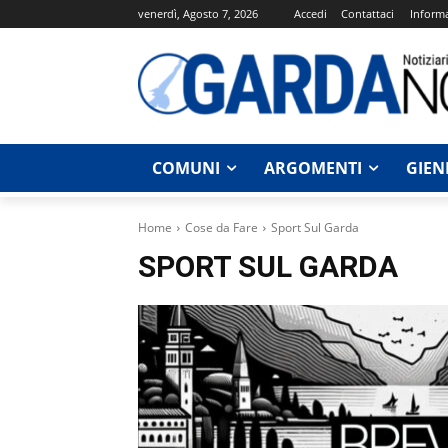
venerdì, Agosto 7, 2026
Accedi
Contattaci
Informa
COMUNI
ARGOMENTI
GIEN
Home
Cose da Fare
Sport Sul Garda
SPORT SUL GARDA