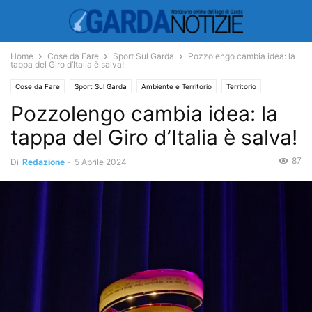
Home
Cose da Fare
Sport Sul Garda
Pozzolengo cambia idea: la
tappa del Giro d’Italia è salva!
Cose da Fare
Sport Sul Garda
Ambiente e Territorio
Territorio
Pozzolengo cambia idea: la
tappa del Giro d’Italia è salva!
87
Di
Redazione
-
5 Aprile 2024