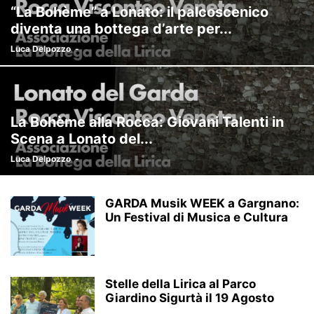
“La Bohème” a Lonato: il palcoscenico
diventa una bottega d’arte per...
Luca Delpozzo
-
La Bohème alla Rocca: Giovani Talenti in
Scena a Lonato del...
Luca Delpozzo
-
GARDA Musik WEEK a Gargnano:
Un Festival di Musica e Cultura
Stelle della Lirica al Parco
Giardino Sigurtà il 19 Agosto