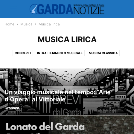
Home
Musica
Musica lirica
MUSICA LIRICA
CONCERTI
INTRATTENIMENTO MUSICALE
MUSICA CLASSICA
MUSICA LIRICA
OPERETTA
Un viaggio musicale nel tempo: “Arie
d’Opera” al Vittoriale
Cronaca
-