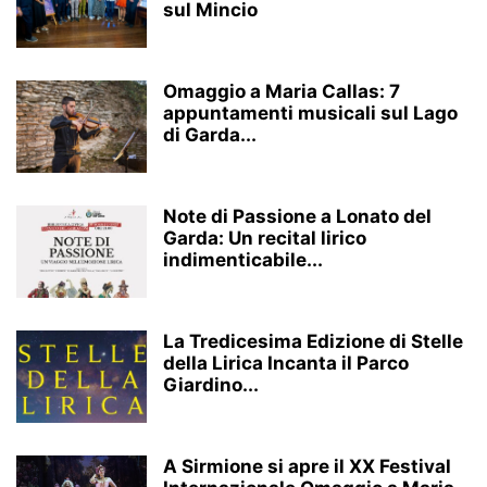
sul Mincio
Omaggio a Maria Callas: 7
appuntamenti musicali sul Lago
di Garda...
Note di Passione a Lonato del
Garda: Un recital lirico
indimenticabile...
La Tredicesima Edizione di Stelle
della Lirica Incanta il Parco
Giardino...
A Sirmione si apre il XX Festival