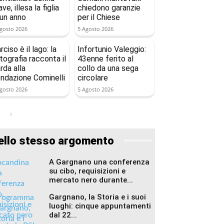
ave, illesa la figlia
chiedono garanzie
 un anno
per il Chiese
gosto 2026
5 Agosto 2026
rciso è il lago: la
Infortunio Valeggio:
tografia racconta il
43enne ferito al
rda alla
collo da una sega
ndazione Cominelli
circolare
gosto 2026
5 Agosto 2026
ello stesso argomento
A Gargnano una conferenza
su cibo, requisizioni e
mercato nero durante...
Gargnano, la Storia e i suoi
luoghi: cinque appuntamenti
dal 22...