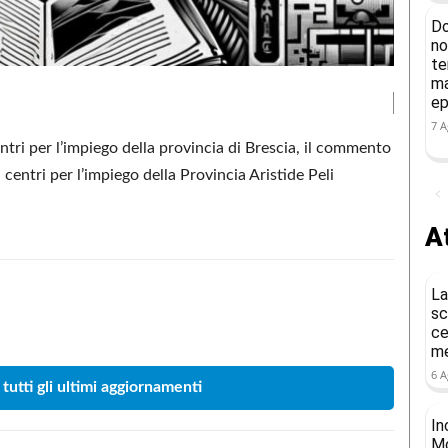
Do
no
te
ma
ep
7 A
entri per l’impiego della provincia di Brescia, il commento
, centri per l’impiego della Provincia Aristide Peli
At
La
sc
Condividere
ce
me
6 A
 tutti gli ultimi aggiornamenti
In
Mo