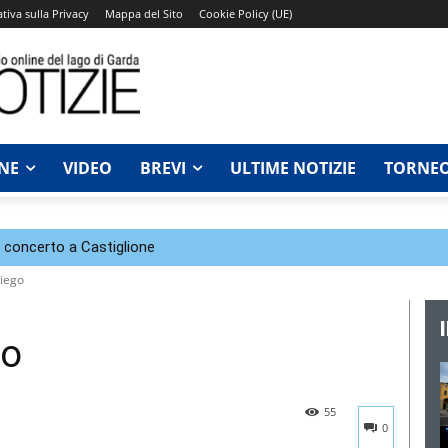
tiva sulla Privacy
Mappa del Sito
Cookie Policy (UE)
NE
VIDEO
BREVI
ULTIME NOTIZIE
TORNEO
n concerto a Castiglione
piego
go
55
0