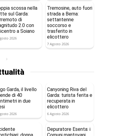
ppia scossa nella
Tremosine, auto fuori
tte sul Garda:
strada a Berna:
rremoto di
settantenne
gnitudo 2.0 con
soccorso e
icentro a Soiano
trasferito in
elicottero
gosto 2026
7 Agosto 2026
tualità
go Garda, il livello
Canyoning Riva del
ende di 40
Garda: turista ferita e
ntimetri in due
recuperata in
si
elicottero
gosto 2026
6 Agosto 2026
cidente
Depuratore Esenta: i
ntichiari: donna
Comuni mantovani