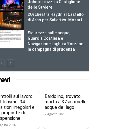
John in piazza a Castiglione
delle Stiviere
L’Orchestra Haydn al Castello
di Arco per Salieri vs. Mozart
Sicurezza sulle acque,
Guardia Costiera e
Navigazione Laghi rafforzano
la campagna di prudenza
revi
ntrolli sul lavoro
Bardolino, trovato
l turismo: 94
morto a 37 anni nelle
sizioni irregolari e
acque del lago
 proposte di
7 Agosto 2026
spensione
gosto 2026