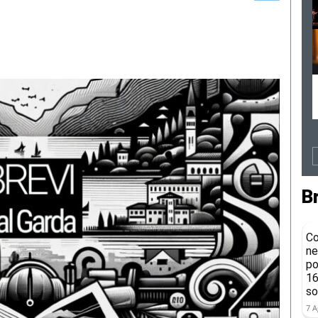
B
Co
ne
po
16
so
7 A