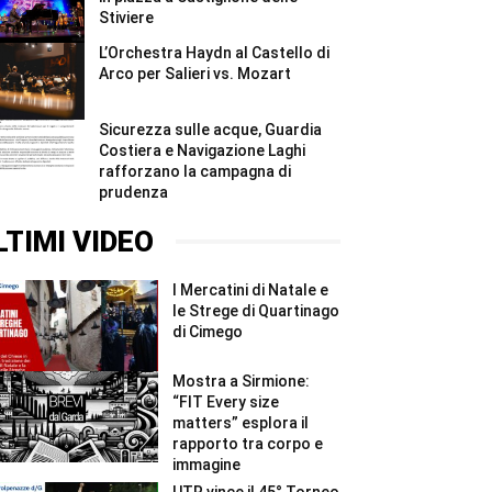
Stiviere
L’Orchestra Haydn al Castello di
Arco per Salieri vs. Mozart
Sicurezza sulle acque, Guardia
Costiera e Navigazione Laghi
rafforzano la campagna di
prudenza
LTIMI VIDEO
I Mercatini di Natale e
le Strege di Quartinago
di Cimego
Mostra a Sirmione:
“FIT Every size
matters” esplora il
rapporto tra corpo e
immagine
UTR vince il 45° Torneo