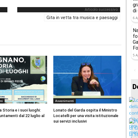
gr
Articolo successivo
di
Gita in vetta tra musica e paesaggi
6 A
Na
fo
Ga
Fo
5 A
D
ni
Avvenimenti
 Storia e i suoi luoghi:
Lonato del Garda ospita il Ministro
ntamenti dal 22 luglio al
Locatelli per una visita istituzionale
sui servizi inclusivi