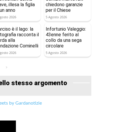
ave, illesa la figlia
chiedono garanzie
 un anno
per il Chiese
gosto 2026
5 Agosto 2026
rciso è il lago: la
Infortunio Valeggio:
tografia racconta il
43enne ferito al
rda alla
collo da una sega
ndazione Cominelli
circolare
gosto 2026
5 Agosto 2026
ello stesso argomento
ets by Gardanotizie