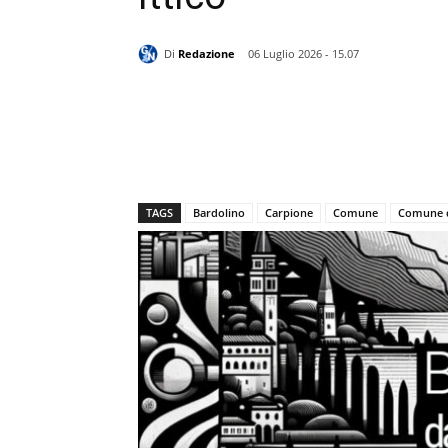
Di
Redazione
06 Luglio 2026 - 15.07
TAGS
Bardolino
Carpione
Comune
Comune d