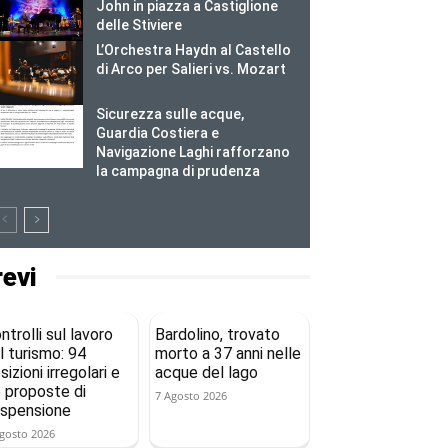
John in piazza a Castiglione
delle Stiviere
L’Orchestra Haydn al Castello
di Arco per Salieri vs. Mozart
Sicurezza sulle acque,
Guardia Costiera e
Navigazione Laghi rafforzano
la campagna di prudenza
revi
ntrolli sul lavoro
Bardolino, trovato
l turismo: 94
morto a 37 anni nelle
sizioni irregolari e
acque del lago
 proposte di
7 Agosto 2026
spensione
gosto 2026