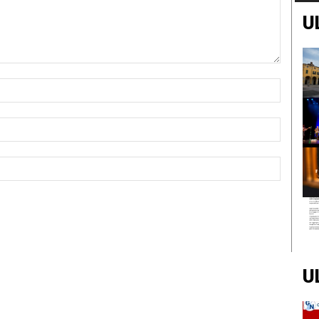
U
Nome:*
Email:*
Sito
Web:
U