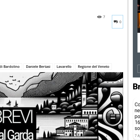
7
0
i Bardolino
Daniele Bertasi
Lavarello
Regione del Veneto
B
Co
ne
po
16
so
7 A