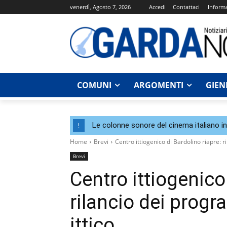
venerdì, Agosto 7, 2026
Accedi
Contattaci
Informa
COMUNI
ARGOMENTI
GIEN
Le colonne sonore del cinema italiano i
!
Home
Brevi
Centro ittiogenico di Bardolino riapre: 
Brevi
Centro ittiogenico
rilancio dei prog
ittico