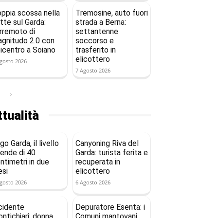
ppia scossa nella
Tremosine, auto fuori
tte sul Garda:
strada a Berna:
rremoto di
settantenne
gnitudo 2.0 con
soccorso e
icentro a Soiano
trasferito in
elicottero
gosto 2026
7 Agosto 2026
tualità
go Garda, il livello
Canyoning Riva del
ende di 40
Garda: turista ferita e
ntimetri in due
recuperata in
si
elicottero
gosto 2026
6 Agosto 2026
cidente
Depuratore Esenta: i
ntichiari: donna
Comuni mantovani