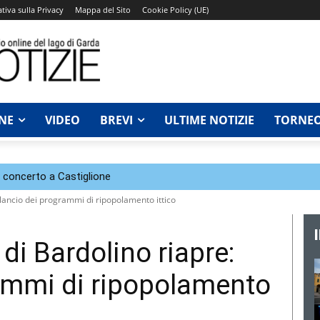
tiva sulla Privacy
Mappa del Sito
Cookie Policy (UE)
NE
VIDEO
BREVI
ULTIME NOTIZIE
TORNEO
n concerto a Castiglione
rilancio dei programmi di ripopolamento ittico
 di Bardolino riapre:
rammi di ripopolamento