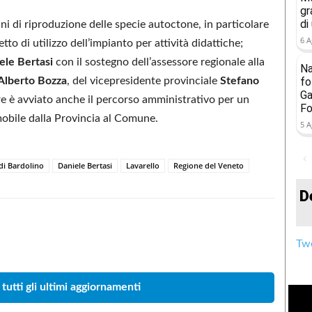
gr
di
ani di riproduzione delle specie autoctone, in particolare
6 A
etto di utilizzo dell’impianto per attività didattiche;
ele Bertasi
con il sostegno dell’assessore regionale alla
Na
Alberto Bozza
, del vicepresidente provinciale
Stefano
fo
Ga
tre è avviato anche il percorso amministrativo per un
Fo
mobile dalla Provincia al Comune.
5 A
i Bardolino
Daniele Bertasi
Lavarello
Regione del Veneto
D
Condividere
Twe
 tutti gli ultimi aggiornamenti