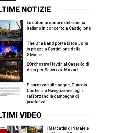
#Shorts
ridurre
2026,
gli
quattro
LTIME NOTIZIE
sprechi
giorni
#Shorts
e
due
Le colonne sonore del cinema
notti
per
italiano in concerto a Castiglione
i
Madonnari
#Shorts
The One Band porta Elton John
in piazza a Castiglione delle
Stiviere
L’Orchestra Haydn al Castello di
Arco per Salieri vs. Mozart
Sicurezza sulle acque, Guardia
Costiera e Navigazione Laghi
rafforzano la campagna di
prudenza
LTIMI VIDEO
I Mercatini di Natale e