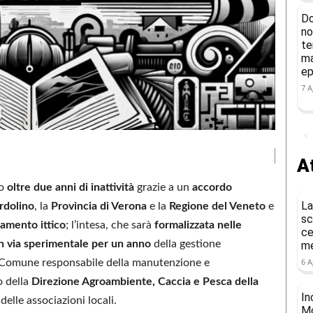
Do
no
te
ma
ep
7 A
At
po
oltre due anni di inattività
grazie a un
accordo
La
rdolino
, la
Provincia di Verona
e la
Regione del Veneto
e
sc
lamento ittico
; l’intesa, che sarà
formalizzata nelle
ce
n via sperimentale per un anno
della gestione
me
6 A
il Comune responsabile della manutenzione e
o della
Direzione Agroambiente, Caccia e Pesca della
In
delle associazioni locali.
Mo