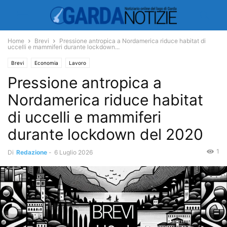
Home
Brevi
Pressione antropica a Nordamerica riduce habitat di
uccelli e mammiferi durante lockdown...
Brevi
Economia
Lavoro
Pressione antropica a
Nordamerica riduce habitat
di uccelli e mammiferi
durante lockdown del 2020
1
Di
Redazione
-
6 Luglio 2026