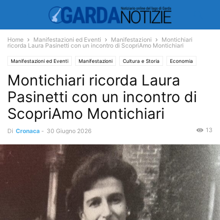
Home
Manifestazioni ed Eventi
Manifestazioni
Montichiari
ricorda Laura Pasinetti con un incontro di ScopriAmo Montichiari
Manifestazioni ed Eventi
Manifestazioni
Cultura e Storia
Economia
Montichiari ricorda Laura
Lavoro
Spettacoli
Musica
Pasinetti con un incontro di
ScopriAmo Montichiari
13
Di
Cronaca
-
30 Giugno 2026