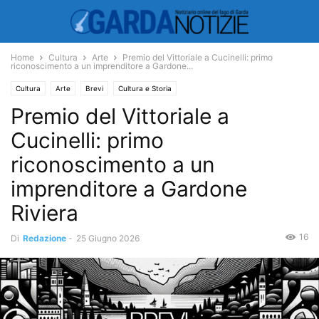
Home
Cultura
Arte
Premio del Vittoriale a Cucinelli: primo
riconoscimento a un imprenditore a Gardone...
Cultura
Arte
Brevi
Cultura e Storia
Premio del Vittoriale a
Cucinelli: primo
riconoscimento a un
imprenditore a Gardone
Riviera
16
Di
Redazione
-
25 Giugno 2026