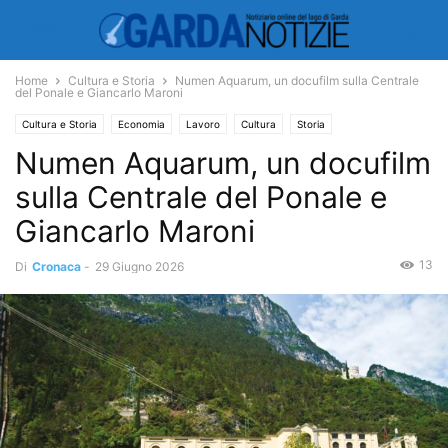
Home
Cultura e Storia
Numen Aquarum, un docufilm sulla Centrale
del Ponale e Giancarlo Maroni
Cultura e Storia
Economia
Lavoro
Cultura
Storia
Numen Aquarum, un docufilm
sulla Centrale del Ponale e
Giancarlo Maroni
13
Di
Cronaca
-
29 Giugno 2026