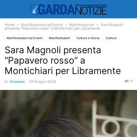
Home
Manifestazioni ed Eventi
Manifestazioni
Sara Magnoli
presenta “Papavero rosso” a Montichiari per Libramente
Manifestazioni ed Eventi
Manifestazioni
Cultura e Storia
Cultura
Sara Magnoli presenta
“Papavero rosso” a
Montichiari per Libramente
9
Di
Cronaca
-
29 Giugno 2026