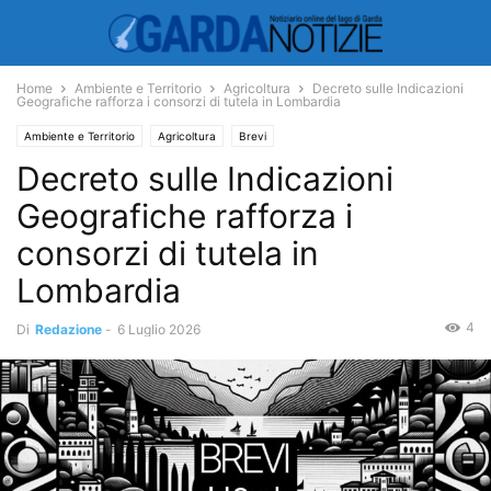
Home
Ambiente e Territorio
Agricoltura
Decreto sulle Indicazioni
Geografiche rafforza i consorzi di tutela in Lombardia
Ambiente e Territorio
Agricoltura
Brevi
Decreto sulle Indicazioni
Geografiche rafforza i
consorzi di tutela in
Lombardia
4
Di
Redazione
-
6 Luglio 2026