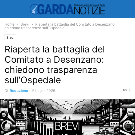
Home
Brevi
Riaperta la battaglia del Comitato a Desenzano:
chiedono trasparenza sull’Ospedale
Brevi
Riaperta la battaglia del
Comitato a Desenzano:
chiedono trasparenza
sull’Ospedale
7
Di
Redazione
-
6 Luglio 2026