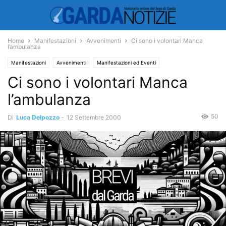
Home
Manifestazioni
Avvenimenti
Ci sono i volontari Manca
l’ambulanza
Manifestazioni
Avvenimenti
Manifestazioni ed Eventi
Ci sono i volontari Manca
Ambiente e Territorio
Territorio
l’ambulanza
50
Di
Luca Delpozzo
-
12 Settembre 2000