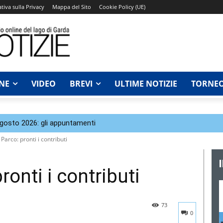
tiva sulla Privacy
Mappa del Sito
Cookie Policy (UE)
NE
VIDEO
BREVI
ULTIME NOTIZIE
TORNEO
agosto 2026: gli appuntamenti
arco: pronti i contributi
onti i contributi
73
0