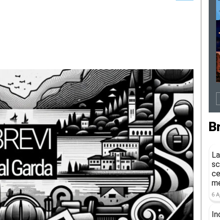
B
La
sc
ce
me
6 A
In