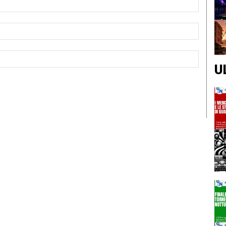
Email:*
Sito
Web:
U