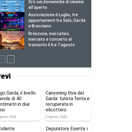
Grò sei domeniche di cinema
all’aperto
Associazione 6 Luglio, tre
appuntamenti tra Salò, Garda
e Bracciano
Brenzone, mercatino,
mercato e concerto al
tramonto il 6 e 7 agosto
revi
go Garda, il livello
Canyoning Riva del
ende di 40
Garda: turista ferita e
ntimetri in due
recuperata in
si
elicottero
gosto 2026
6 Agosto 2026
cidente
Depuratore Esenta: i