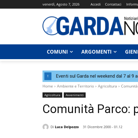
venerdì, Agosto 7, 2026
Accedi
Contattaci
Informa
COMUNI
ARGOMENTI
GIEN
Eventi sul Garda nel weekend dal 7 al 9 
!
Home
Ambiente e Territorio
Agricoltura
Comunità P
Agricoltura
Avvenimenti
Comunità Parco: pr
Di
Luca Delpozzo
31 Dicembre 2000 - 01.12