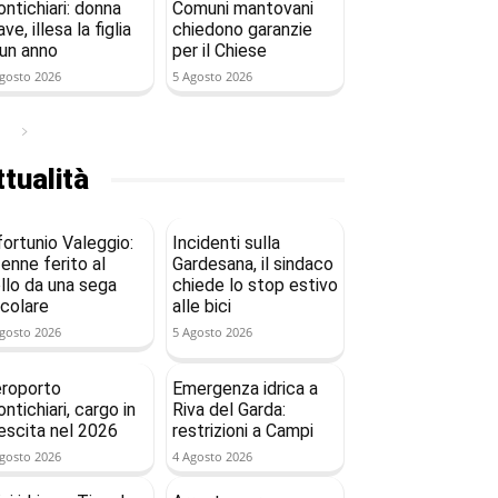
ntichiari: donna
Comuni mantovani
ave, illesa la figlia
chiedono garanzie
 un anno
per il Chiese
gosto 2026
5 Agosto 2026
tualità
fortunio Valeggio:
Incidenti sulla
enne ferito al
Gardesana, il sindaco
llo da una sega
chiede lo stop estivo
rcolare
alle bici
gosto 2026
5 Agosto 2026
roporto
Emergenza idrica a
ntichiari, cargo in
Riva del Garda:
escita nel 2026
restrizioni a Campi
gosto 2026
4 Agosto 2026