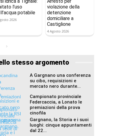
isi idrica a Tignale:
Arresto per
mitato l’uso
violazione della
ll’acqua potabile
detenzione
domiciliare a
gosto 2026
Castiglione
4 Agosto 2026
ello stesso argomento
A Gargnano una conferenza
su cibo, requisizioni e
mercato nero durante...
Campionato provinciale
Federcaccia, a Lonato le
premiazioni della prova
cinofila
Gargnano, la Storia e i suoi
luoghi: cinque appuntamenti
dal 22...