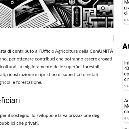
Mo
gr
di
6 A
At
sta di contributo
all’Ufficio Agricoltura della
ComUNITÀ
ano, per ottenere contributi che potranno essere erogati
In
icolturali, a miglioramento delle superfici forestali,
43
co
i, ricostruzione e ripristino di superfici forestali
ci
ricoli e forestazione.
5 A
iciari
Ae
Mo
cr
 per il sostegno, lo sviluppo e la valorizzazione degli
4 A
pubblici che privati.