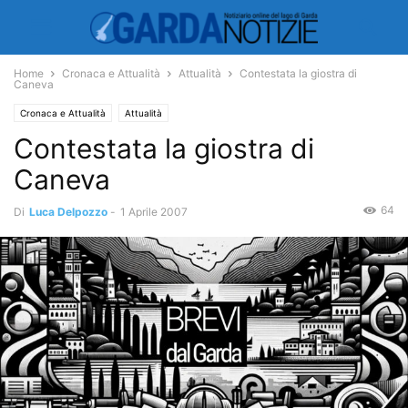
Home
Cronaca e Attualità
Attualità
Contestata la giostra di
Caneva
Cronaca e Attualità
Attualità
Contestata la giostra di
Caneva
64
Di
Luca Delpozzo
-
1 Aprile 2007