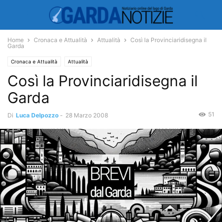
Home
Cronaca e Attualità
Attualità
Così la Provinciaridisegna il
Garda
Cronaca e Attualità
Attualità
Così la Provinciaridisegna il
Garda
51
Di
Luca Delpozzo
-
28 Marzo 2008